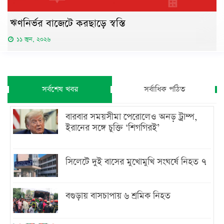
ঋণনির্ভর বাজেটে করছাড়ে স্বস্তি
১১ জুন, ২০২৬
সর্বশেষ খবর
সর্বাধিক পঠিত
বারবার সময়সীমা পেরোলেও অনড় ট্রাম্প,
ইরানের সঙ্গে চুক্তি ‘শিগগিরই’
সিলেটে দুই বাসের মুখোমুখি সংঘর্ষে নিহত ৭
বগুড়ায় বাসচাপায় ৬ শ্রমিক নিহত