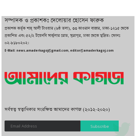
চট্টগ্রামে ভয়াবহ গ্যাস সংকট : নিভেছে চুলা,
কমেছে উৎপাদন, বেড়েছে লোডশেডিং
সম্পাদক ও প্রকাশকঃ দেলোয়ার হোসেন ফারুক
প্রকাশক কর্তৃক শাহ্ আলী টাওয়ার (৬ষ্ঠ তলা), ৩৩ কাওরান বাজার, ঢাকা-১২১৫ থেকে
বাজারে কাঁচা মরিচে ‘আগুন’, ‘এত দাম তো
প্রকাশিত এবং ৫২/২ টয়েনবি সার্কুলার রোড, সুত্রাপুর, ঢাকা থেকে মুদ্রিত। ফোনঃ
আগে দেখিনি’
০২-৮১৮০২০২।
E-Mail: news.amaderkagoj@gmail.com, editor@amaderkagoj.com
সর্বস্বত্ব স্বত্বাধিকার সংরক্ষিত আমাদের কাগজ (২০১২-২০২০)