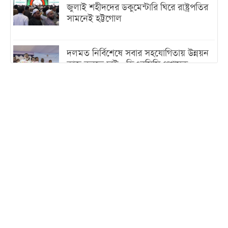
জুলাই শহীদদের ডকুমেন্টারি ঘিরে রাষ্ট্রপতির
সামনেই হট্টগোল
দলমত নির্বিশেষে সবার সহযোগিতায় উন্নয়ন
কাজ করতে চাই : ডিএনসিসি প্রশাসক
শেখ হাসিনা যেন ভারতের ভূখণ্ড ব্যবহার করে
রাজনৈতিক বক্তব্য দিতে না পারে
ট্রাম্পের সবশেষ ঘোষণার পর গাজায় একদিনে
সর্বোচ্চ নিহত
ইরানের সঙ্গে নতুন করে আলোচনায় বসছে
যুক্তরাষ্ট্র, জানালেন ট্রাম্প