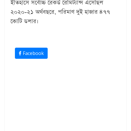
ইতিহাসে সর্বোচ্চ রেকর্ড রেমিট্যান্স এসেছিল
২০২০-২১ অর্থবছরে, পরিমাণ দুই হাজার ৪৭৭
কোটি ডলার।
Facebook