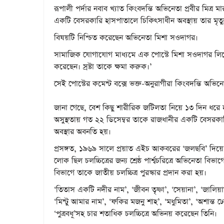
রূপালী পর্দার নবাব খ্যাত কিংবদন্তি অভিনেতা প্রবীর মিত্
একটি বেসরকারি হাসপাতালে চিকিৎসাধীন অবস্থায় তার মৃত্য
বিষয়টি নিশ্চিত করেছেন অভিনেতা মিশা সওদাগর।
সামাজিক যোগাযোগ মাধ্যমে এক পোস্টে মিশা সওদাগর লিখেছ
করেছেন। স্রষ্টা তাকে ক্ষমা করুক।’
সেই পোস্টের কমেন্ট বক্সে ভক্ত-অনুরাগীরা কিংবদন্তি অভি
জানা গেছে, বেশ কিছু শারীরিক জটিলতা নিয়ে ১৩ দিন ধরে হ
অসুস্থতায় গত ২২ ডিসেম্বর তাকে রাজধানীর একটি বেসরকার
অবস্থার অবনতি হয়।
প্রসঙ্গত, ১৯৬৯ সালে প্রয়াত এইচ আকবরের ‘জলছবি’ দিয়ে চল
লোক ছিল চলচ্চিত্রের জন্য শ্রেষ্ঠ পার্শ্বচরিত্রে অভিনেতা ব
বিভাগে তাকে জাতীয় চলচ্চিত্র পুরস্কার প্রদান করা হয়।
‘তিতাস একটি নদীর নাম’, ‘জীবন তৃষ্ণা’, ‘সেয়ানা’, ‘জালিয়াত
‘মিন্টু আমার নাম’, ‘ফকির মজনু শাহ’, ‘মধুমিতা’, ‘অশান্ত ঢে
‘পুত্রবধূ’সহ চার শতাধিক চলচ্চিত্রে অভিনয় করেছেন তিনি।