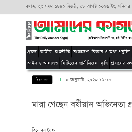
বঙ্গাব্দ,
২৩ সফর ১৪৪২ হিজরী,
০৮ আগস্ট ২০২৬ ইং, শনিবার
প্রচ্ছদ
জাতীয়
রাজনীতি
সারাদেশ
বিজ্ঞান ও তথ্য প্রযুক্তি
আইন ও আদালত
সিটিজেন জার্নালিজম
কৃষি
প্রবাসের ক
৫ জানুয়ারি, ২০২৫ ১১:১৮
বিনোদন
মারা গেছেন বর্ষীয়ান অভিনেতা প্র
বিনোদন ডেস্ক