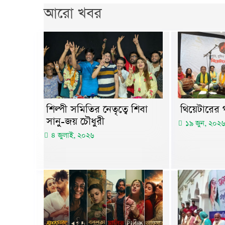
আরো খবর
শিল্পী সমিতির নেতৃত্বে শিবা
থিয়েটারের গ
সানু-জয় চৌধুরী
১৯ জুন, ২০২৬
৪ জুলাই, ২০২৬