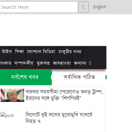
English
স্টাইল
শিক্ষা
সোশ্যাল মিডিয়া
চাকুরীর খবর
্ষাৎকার
সম্পাদকীয়
মুক্তমত
আবহাওয়া
অন্যান্য
সর্বশেষ খবর
সর্বাধিক পঠিত
বারবার সময়সীমা পেরোলেও অনড় ট্রাম্প,
ইরানের সঙ্গে চুক্তি ‘শিগগিরই’
সিলেটে দুই বাসের মুখোমুখি সংঘর্ষে
নিহত ৭