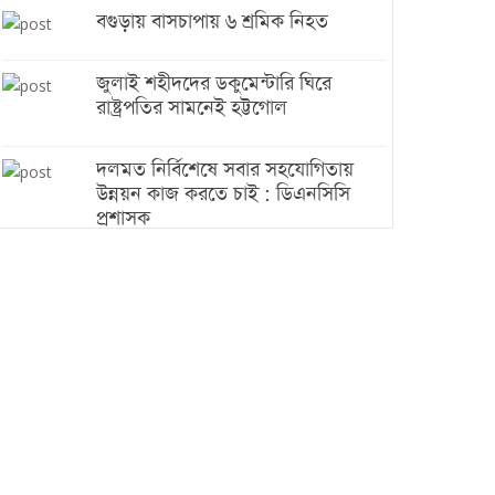
বগুড়ায় বাসচাপায় ৬ শ্রমিক নিহত
জুলাই শহীদদের ডকুমেন্টারি ঘিরে
রাষ্ট্রপতির সামনেই হট্টগোল
দলমত নির্বিশেষে সবার সহযোগিতায়
উন্নয়ন কাজ করতে চাই : ডিএনসিসি
প্রশাসক
শেখ হাসিনা যেন ভারতের ভূখণ্ড ব্যবহার
করে রাজনৈতিক বক্তব্য দিতে না পারে
ট্রাম্পের সবশেষ ঘোষণার পর গাজায়
একদিনে সর্বোচ্চ নিহত
ইরানের সঙ্গে নতুন করে আলোচনায়
বসছে যুক্তরাষ্ট্র, জানালেন ট্রাম্প