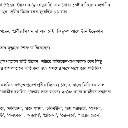
র মারা গেছেন। রোববার (৫ জানুয়ারি) রাত সোয়া ১০টার দিকে রাজধানীর
ু হয়। প্রবীর মিত্রর বয়স হয়েছিল ৮১ বছর।
েন, ‘প্রবীর মিত্র দাদা আর নেই। কিছুক্ষণ আগে উনি ইন্তেকাল
নেতার মৃত্যুকে শোক জানিয়েছেন।
াসপাতালে ভর্তি ছিলেন। শরীরে অক্সিজেন–স্বল্পতাসহ বেশ কিছু
ি হাসপাতালে ভর্তি করা হয়। সময়ের সঙ্গে সঙ্গে তার শারীরিক
চ্চিত্র জগতে প্রবেশ প্রবীর মিত্রের। ১৯৮২ সালে তিনি বড় ভাল
িভাগে জাতীয় চলচ্চিত্র পুরস্কার লাভ করেন। ২০১৮ সালে আজীবন সম্মাননা
’, ‘ফরিয়াদ’, ‘রক্ত শপথ’, ‘চরিত্রহীন’, ‘জয় পরাজয়’, ‘অঙ্গার’,
উ’, ‘অলংকার’, ‘অনুরাগ’, ‘প্রতিজ্ঞা’, ‘তরুলতা’, ‘গাঁয়ের ছেলে’,