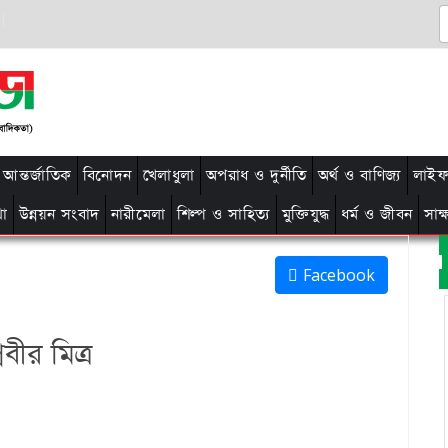
আন্তর্জাতিক
বিনোদন
খেলাধুলা
অপরাধ ও দুর্নীতি
অর্থ ও বাণিজ্য
লাইফ 
থা
উন্নয়ন সংবাদ
নারীমেলা
শিল্প ও সাহিত্য
মুক্তিযুদ্ধ
ধর্ম ও জীবন
সাক
Facebook
বীর মিত্র