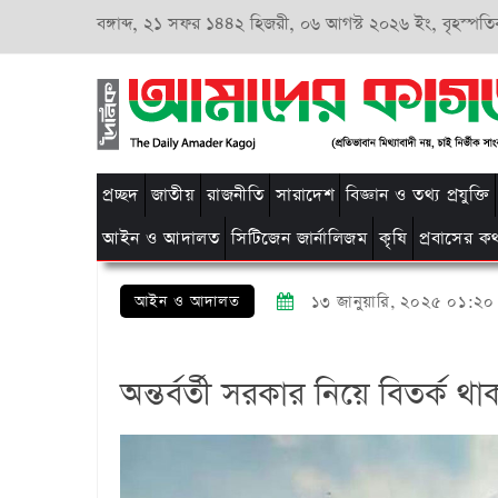
বঙ্গাব্দ,
২১ সফর ১৪৪২ হিজরী,
০৬ আগস্ট ২০২৬ ইং, বৃহস্পতি
প্রচ্ছদ
জাতীয়
রাজনীতি
সারাদেশ
বিজ্ঞান ও তথ্য প্রযুক্তি
আইন ও আদালত
সিটিজেন জার্নালিজম
কৃষি
প্রবাসের ক
আইন ও আদালত
১৩ জানুয়ারি, ২০২৫ ০১:২০
অন্তর্বর্তী সরকার নিয়ে বিতর্ক থ