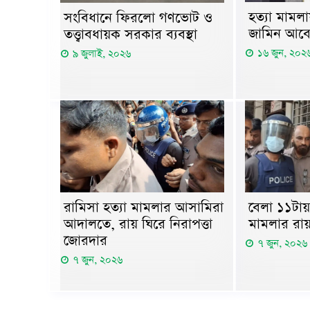
হত্যা মামল
সংবিধানে ফিরলো গণভোট ও
জামিন আবে
তত্ত্বাবধায়ক সরকার ব্যবস্থা
১৬ জুন, ২০২
৯ জুলাই, ২০২৬
রামিসা হত্যা মামলার আসামিরা
বেলা ১১টায় 
আদালতে, রায় ঘিরে নিরাপত্তা
মামলার রা
জোরদার
৭ জুন, ২০২৬
৭ জুন, ২০২৬