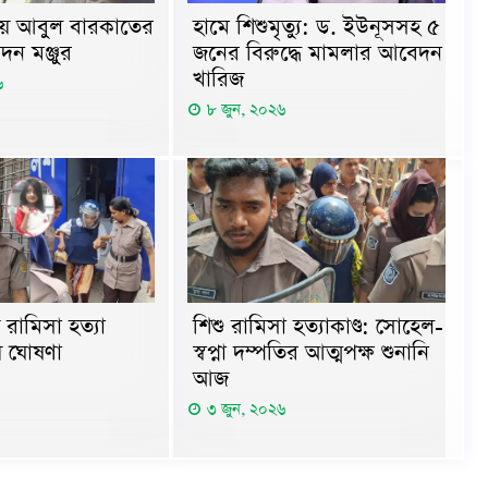
ায় আবুল বারকাতের
হামে শিশুমৃত্যু: ড. ইউনূসসহ ৫
দন মঞ্জুর
জনের বিরুদ্ধে মামলার আবেদন
খারিজ
৬
৮ জুন, ২০২৬
শিশু রামিসা হত্যাকাণ্ড: সোহেল-
রামিসা হত্যা
স্বপ্না দম্পতির আত্মপক্ষ শুনানি
য় ঘোষণা
আজ
৩ জুন, ২০২৬