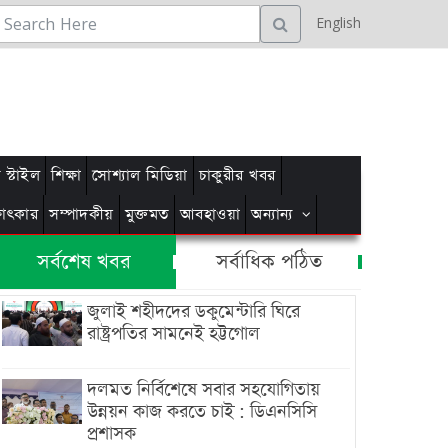
English
স্টাইল
শিক্ষা
সোশ্যাল মিডিয়া
চাকুরীর খবর
্ষাৎকার
সম্পাদকীয়
মুক্তমত
আবহাওয়া
অন্যান্য
সর্বশেষ খবর
সর্বাধিক পঠিত
জুলাই শহীদদের ডকুমেন্টারি ঘিরে
রাষ্ট্রপতির সামনেই হট্টগোল
দলমত নির্বিশেষে সবার সহযোগিতায়
উন্নয়ন কাজ করতে চাই : ডিএনসিসি
প্রশাসক