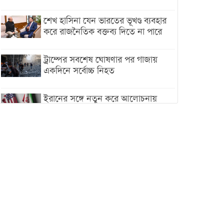
শেখ হাসিনা যেন ভারতের ভূখণ্ড ব্যবহার
করে রাজনৈতিক বক্তব্য দিতে না পারে
ট্রাম্পের সবশেষ ঘোষণার পর গাজায়
একদিনে সর্বোচ্চ নিহত
ইরানের সঙ্গে নতুন করে আলোচনায়
বসছে যুক্তরাষ্ট্র, জানালেন ট্রাম্প
চট্টগ্রামে ভয়াবহ গ্যাস সংকট : নিভেছে
চুলা, কমেছে উৎপাদন, বেড়েছে
লোডশেডিং
বাজারে কাঁচা মরিচে ‘আগুন’, ‘এত দাম
তো আগে দেখিনি’