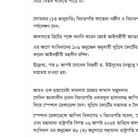
নিয়ে বিতর্ক থাকতে পারে না।
সোমবার (১৩ জানুয়ারি) বিচারপতি ফাতেমা নজীব ও বিচারপত
পর্যবেক্ষণ দেন।
আদালতে রিটের পক্ষে শুনানি করেন জ্যেষ্ঠ আইনজীবী অ্য
এর আগে সংবিধানের ১০৬ অনুচ্ছেদ অনুযায়ী সুপ্রিম কোর্টের 
করেন আইনজীবী মহসীন রশিদ।
উল্লেখ্য, গত ৮ আগস্ট নোবেল বিজয়ী ড. ইউনূসের নেতৃত্বে 
মতামত চাওয়া হয়।
আরও এক হত্যাচেষ্টা মামলায় গ্রেপ্তার কামাল মজুমদার
সেদিন তৎকালীন প্রধান বিচারপতি ওবায়দুল হাসানসহ আপিল 
দিয়ে স্পেশাল রেফারেন্স দেন। সুপ্রিম কোর্টের মতামত ও বৈ
স্পেশাল রেফারেন্সে আপিল বিভাগের ৭ বিচারপতি বলেন, 'দেশের
এবং মহামান্য রাষ্ট্রপতি বিগত ০৬ আগস্ট ২০২৪ তারিখে দ্বা
সংবিধান এর অনুচ্ছেদ ৪৮ (৩) অনুসারে মহামান্য রাষ্ট্রপতি কর্