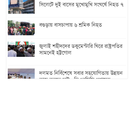
সিলেটে দুই বাসের মুখোমুখি সংঘর্ষে নিহত ৭
বগুড়ায় বাসচাপায় ৬ শ্রমিক নিহত
জুলাই শহীদদের ডকুমেন্টারি ঘিরে রাষ্ট্রপতির
সামনেই হট্টগোল
দলমত নির্বিশেষে সবার সহযোগিতায় উন্নয়ন
কাজ করতে চাই : ডিএনসিসি প্রশাসক
শেখ হাসিনা যেন ভারতের ভূখণ্ড ব্যবহার করে
রাজনৈতিক বক্তব্য দিতে না পারে
ট্রাম্পের সবশেষ ঘোষণার পর গাজায় একদিনে
সর্বোচ্চ নিহত