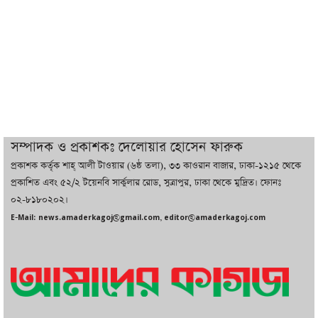
ইরানের সঙ্গে নতুন করে আলোচনায় বসছে
যুক্তরাষ্ট্র, জানালেন ট্রাম্প
চট্টগ্রামে ভয়াবহ গ্যাস সংকট : নিভেছে চুলা,
কমেছে উৎপাদন, বেড়েছে লোডশেডিং
সম্পাদক ও প্রকাশকঃ দেলোয়ার হোসেন ফারুক
প্রকাশক কর্তৃক শাহ্ আলী টাওয়ার (৬ষ্ঠ তলা), ৩৩ কাওরান বাজার, ঢাকা-১২১৫ থেকে
বাজারে কাঁচা মরিচে ‘আগুন’, ‘এত দাম তো
প্রকাশিত এবং ৫২/২ টয়েনবি সার্কুলার রোড, সুত্রাপুর, ঢাকা থেকে মুদ্রিত। ফোনঃ
আগে দেখিনি’
০২-৮১৮০২০২।
E-Mail: news.amaderkagoj@gmail.com, editor@amaderkagoj.com