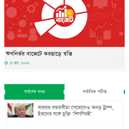
ঋণনির্ভর বাজেটে করছাড়ে স্বস্তি
১১ জুন, ২০২৬
সর্বশেষ খবর
সর্বাধিক পঠিত
বারবার সময়সীমা পেরোলেও অনড় ট্রাম্প,
ইরানের সঙ্গে চুক্তি ‘শিগগিরই’