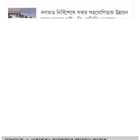
দলমত নির্বিশেষে সবার সহযোগিতায় উন্নয়ন
কাজ করতে চাই : ডিএনসিসি প্রশাসক
শেখ হাসিনা যেন ভারতের ভূখণ্ড ব্যবহার করে
রাজনৈতিক বক্তব্য দিতে না পারে
ট্রাম্পের সবশেষ ঘোষণার পর গাজায় একদিনে
সর্বোচ্চ নিহত
ইরানের সঙ্গে নতুন করে আলোচনায় বসছে
যুক্তরাষ্ট্র, জানালেন ট্রাম্প
চট্টগ্রামে ভয়াবহ গ্যাস সংকট : নিভেছে চুলা,
কমেছে উৎপাদন, বেড়েছে লোডশেডিং