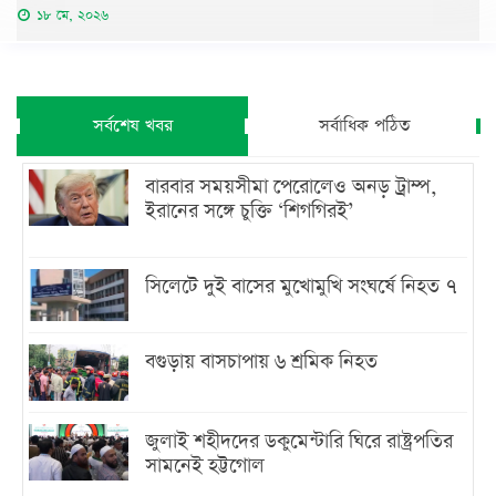
১৮ মে, ২০২৬
সর্বশেষ খবর
সর্বাধিক পঠিত
বারবার সময়সীমা পেরোলেও অনড় ট্রাম্প,
ইরানের সঙ্গে চুক্তি ‘শিগগিরই’
সিলেটে দুই বাসের মুখোমুখি সংঘর্ষে নিহত ৭
বগুড়ায় বাসচাপায় ৬ শ্রমিক নিহত
জুলাই শহীদদের ডকুমেন্টারি ঘিরে রাষ্ট্রপতির
সামনেই হট্টগোল