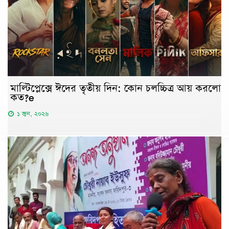
মাল্টিপ্লেক্সে ঈদের তৃতীয় দিন: কোন চলচ্চিত্র আয় করলো
কত?e
১ জুন, ২০২৬