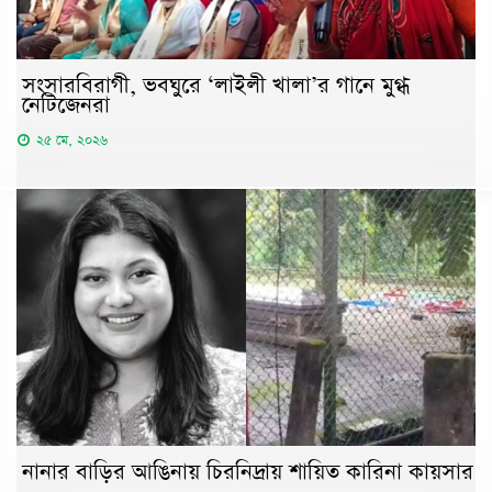
সংসারবিরাগী, ভবঘুরে ‘লাইলী খালা’র গানে মুগ্ধ
নেটিজেনরা
২৫ মে, ২০২৬
নানার বাড়ির আঙিনায় চিরনিদ্রায় শায়িত কারিনা কায়সার