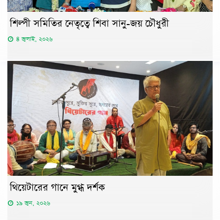
শিল্পী সমিতির নেতৃত্বে শিবা সানু-জয় চৌধুরী
৪ জুলাই, ২০২৬
থিয়েটারের গানে মুগ্ধ দর্শক
১৯ জুন, ২০২৬