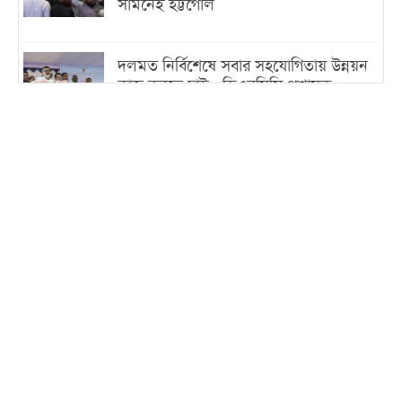
সামনেই হট্টগোল
দলমত নির্বিশেষে সবার সহযোগিতায় উন্নয়ন
কাজ করতে চাই : ডিএনসিসি প্রশাসক
শেখ হাসিনা যেন ভারতের ভূখণ্ড ব্যবহার করে
রাজনৈতিক বক্তব্য দিতে না পারে
ট্রাম্পের সবশেষ ঘোষণার পর গাজায় একদিনে
সর্বোচ্চ নিহত
ইরানের সঙ্গে নতুন করে আলোচনায় বসছে
যুক্তরাষ্ট্র, জানালেন ট্রাম্প
চট্টগ্রামে ভয়াবহ গ্যাস সংকট : নিভেছে চুলা,