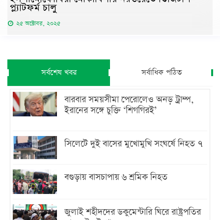
প্ল্যাটফর্ম চালু
২৫ অক্টোবর, ২০২৫
সর্বশেষ খবর
সর্বাধিক পঠিত
বারবার সময়সীমা পেরোলেও অনড় ট্রাম্প,
ইরানের সঙ্গে চুক্তি ‘শিগগিরই’
সিলেটে দুই বাসের মুখোমুখি সংঘর্ষে নিহত ৭
বগুড়ায় বাসচাপায় ৬ শ্রমিক নিহত
জুলাই শহীদদের ডকুমেন্টারি ঘিরে রাষ্ট্রপতির