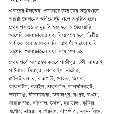
অবস্থান করছেন।
এবারের ইজতেমা ওলামায়ে কেরামের তত্ত্বাবধানে
শুরায়ী নেজামের অধীনে দুই ধাপে অনুষ্ঠিত হবে।
প্রথম পর্ব ৩১ জানুয়ারি শুরু হয়ে ২ ফেব্রুয়ারি
আখেরি মোনাজাতের মধ্য দিয়ে শেষ হবে। দ্বিতীয়
পর্ব শুরু হবে ৩ ফেব্রুয়ারি। আগামী ৫ ফেব্রুয়ারি
আখেরি মোনাজাতের মধ্য দিয়ে শেষ হবে।
প্রথম পর্বে অংশগ্রহণ করবে গাজীপুর, টঙ্গী, ধামরাই,
গাইবান্ধা, মিরপুর, কাকরাইল, নাটোর,
মৌলভীবাজার, রাজশাহী, দোহার, ডেমরা,
কাকরাইল, নড়াইল, ঠাকুরগাঁও, লালমনিরহাট,
নবাবগঞ্জ, নীলফামারী, দিনাজপুর, রংপুর, বগুড়া,
নারায়ণগঞ্জ, বরিশাল, ভোলা, চুয়াডাঙ্গা, কুষ্টিয়া,
যশোর, মাগুরা, বাগেরহাট, সাতক্ষীরা, ময়মনসিংহ,