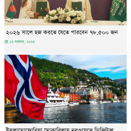
২০২৬ সালে হজ করতে যেতে পারবেন ৭৮,৫০০ জন
১২ নভেম্বর, ২০২৫
ইসলামোফোবিয়া মোকাবিলায় নরওয়েতে ডিজিটাল