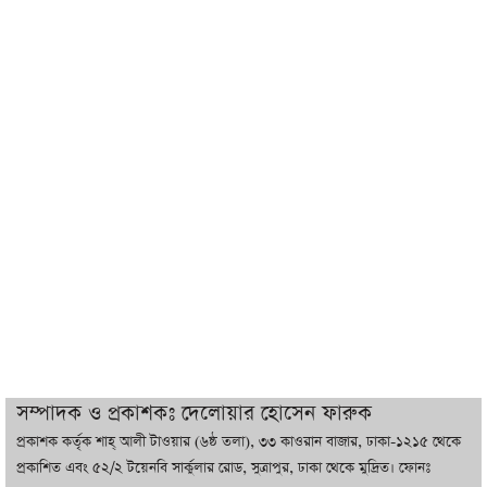
শেখ হাসিনা যেন ভারতের ভূখণ্ড ব্যবহার করে
রাজনৈতিক বক্তব্য দিতে না পারে
ট্রাম্পের সবশেষ ঘোষণার পর গাজায় একদিনে
সর্বোচ্চ নিহত
ইরানের সঙ্গে নতুন করে আলোচনায় বসছে
যুক্তরাষ্ট্র, জানালেন ট্রাম্প
চট্টগ্রামে ভয়াবহ গ্যাস সংকট : নিভেছে চুলা,
কমেছে উৎপাদন, বেড়েছে লোডশেডিং
সম্পাদক ও প্রকাশকঃ দেলোয়ার হোসেন ফারুক
প্রকাশক কর্তৃক শাহ্ আলী টাওয়ার (৬ষ্ঠ তলা), ৩৩ কাওরান বাজার, ঢাকা-১২১৫ থেকে
বাজারে কাঁচা মরিচে ‘আগুন’, ‘এত দাম তো
প্রকাশিত এবং ৫২/২ টয়েনবি সার্কুলার রোড, সুত্রাপুর, ঢাকা থেকে মুদ্রিত। ফোনঃ
আগে দেখিনি’