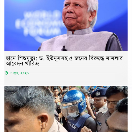
হামে শিশুমৃত্যু: ড. ইউনূসসহ ৫ জনের বিরুদ্ধে মামলার
আবেদন খারিজ
৮ জুন, ২০২৬