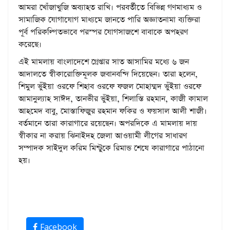
আমরা খোঁজাখুজি অব্যাহত রাখি। পরবর্তীতে বিভিন্ন গণমাধ্যম ও
সামাজিক যোগাযোগ মাধ্যমে জানতে পারি অজ্ঞাতনামা ব্যক্তিরা
পূর্ব পরিকল্পিতভাবে পরস্পর যোগসাজশে বাবাকে অপহরণ
করেছে।
এই মামলায় বাংলাদেশে গ্রেপ্তার সাত আসামির মধ্যে ৬ জন
আদালতে স্বীকারোক্তিমূলক জবানবন্দি দিয়েছেন। তারা হলেন,
শিমুল ভুঁইয়া ওরফে শিহাব ওরফে ফজল মোহাম্মদ ভুঁইয়া ওরফে
আমানুল্যাহ সাঈদ, তানভীর ভুঁইয়া, শিলাস্তি রহমান, কাজী কামাল
আহমেদ বাবু, মোস্তাফিজুর রহমান ফকির ও ফয়সাল আলী শাজী।
বর্তমানে তারা কারাগারে রয়েছেন। অপরদিকে এ মামলায় দায়
স্বীকার না করায় ঝিনাইদহ জেলা আওয়ামী লীগের সাধারণ
সম্পাদক সাইদুল করিম মিন্টুকে রিমান্ড শেষে কারাগারে পাঠানো
হয়।
Facebook