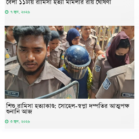
বেলা ১১টায় রামিসা হত্যা মামলার রায় ঘোষণা
৭ জুন, ২০২৬
শিশু রামিসা হত্যাকাণ্ড: সোহেল-স্বপ্না দম্পতির আত্মপক্ষ
শুনানি আজ
৩ জুন, ২০২৬