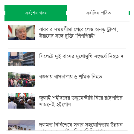
সর্বশেষ খবর
সর্বাধিক পঠিত
বারবার সময়সীমা পেরোলেও অনড় ট্রাম্প,
ইরানের সঙ্গে চুক্তি ‘শিগগিরই’
সিলেটে দুই বাসের মুখোমুখি সংঘর্ষে নিহত ৭
বগুড়ায় বাসচাপায় ৬ শ্রমিক নিহত
জুলাই শহীদদের ডকুমেন্টারি ঘিরে রাষ্ট্রপতির
সামনেই হট্টগোল
দলমত নির্বিশেষে সবার সহযোগিতায় উন্নয়ন
কাজ করতে চাই : ডিএনসিসি প্রশাসক