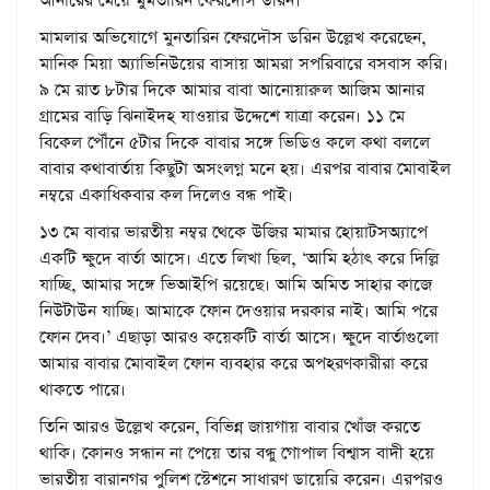
আনারের মেয়ে মুমতারিন ফেরদৌস ডরিন।
মামলার অভিযোগে মুনতারিন ফেরদৌস ডরিন উল্লেখ করেছেন,
মানিক মিয়া অ্যাভিনিউয়ের বাসায় আমরা সপরিবারে বসবাস করি।
৯ মে রাত ৮টার দিকে আমার বাবা আনোয়ারুল আজিম আনার
গ্রামের বাড়ি ঝিনাইদহ যাওয়ার উদ্দেশে যাত্রা করেন। ১১ মে
বিকেল পৌঁনে ৫টার দিকে বাবার সঙ্গে ভিডিও কলে কথা বললে
বাবার কথাবার্তায় কিছুটা অসংলগ্ন মনে হয়। এরপর বাবার মোবাইল
নম্বরে একাধিকবার কল দিলেও বন্ধ পাই।
১৩ মে বাবার ভারতীয় নম্বর থেকে উজির মামার হোয়াটসঅ্যাপে
একটি ক্ষুদে বার্তা আসে। এতে লিখা ছিল, ‘আমি হঠাৎ করে দিল্লি
যাচ্ছি, আমার সঙ্গে ভিআইপি রয়েছে। আমি অমিত সাহার কাজে
নিউটাউন যাচ্ছি। আমাকে ফোন দেওয়ার দরকার নাই। আমি পরে
ফোন দেব।’ এছাড়া আরও কয়েকটি বার্তা আসে। ক্ষুদে বার্তাগুলো
আমার বাবার মোবাইল ফোন ব্যবহার করে অপহরণকারীরা করে
থাকতে পারে।
তিনি আরও উল্লেখ করেন, বিভিন্ন জায়গায় বাবার খোঁজ করতে
থাকি। কোনও সন্ধান না পেয়ে তার বন্ধু গোপাল বিশ্বাস বাদী হয়ে
ভারতীয় বারানগর পুলিশ স্টেশনে সাধারণ ডায়েরি করেন। এরপরও