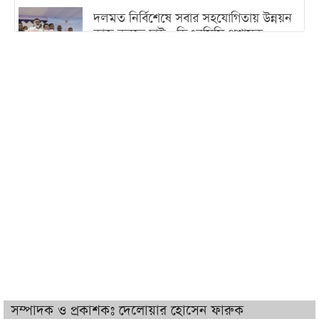
দলমত নির্বিশেষে সবার সহযোগিতায় উন্নয়ন
কাজ করতে চাই : ডিএনসিসি প্রশাসক
শেখ হাসিনা যেন ভারতের ভূখণ্ড ব্যবহার করে
রাজনৈতিক বক্তব্য দিতে না পারে
ট্রাম্পের সবশেষ ঘোষণার পর গাজায় একদিনে
সর্বোচ্চ নিহত
ইরানের সঙ্গে নতুন করে আলোচনায় বসছে
যুক্তরাষ্ট্র, জানালেন ট্রাম্প
চট্টগ্রামে ভয়াবহ গ্যাস সংকট : নিভেছে চুলা,
কমেছে উৎপাদন, বেড়েছে লোডশেডিং
সম্পাদক ও প্রকাশকঃ দেলোয়ার হোসেন ফারুক