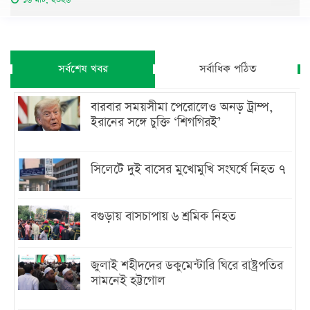
সর্বশেষ খবর
সর্বাধিক পঠিত
বারবার সময়সীমা পেরোলেও অনড় ট্রাম্প,
ইরানের সঙ্গে চুক্তি ‘শিগগিরই’
সিলেটে দুই বাসের মুখোমুখি সংঘর্ষে নিহত ৭
বগুড়ায় বাসচাপায় ৬ শ্রমিক নিহত
জুলাই শহীদদের ডকুমেন্টারি ঘিরে রাষ্ট্রপতির
সামনেই হট্টগোল