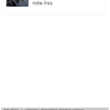
সর্বোচ্চ নিহত
ইরানের সঙ্গে নতুন করে আলোচনায় বসছে
যুক্তরাষ্ট্র, জানালেন ট্রাম্প
চট্টগ্রামে ভয়াবহ গ্যাস সংকট : নিভেছে চুলা,
কমেছে উৎপাদন, বেড়েছে লোডশেডিং
বাজারে কাঁচা মরিচে ‘আগুন’, ‘এত দাম তো
আগে দেখিনি’
তরুণ উদ্ভাবক ও প্রযুক্তি উদ্যোক্তাদের পাশে
থাকবে সরকার: প্রধানমন্ত্রী
দুবাইয়ে বেনজীরের জামিন বাতিল করতে ল