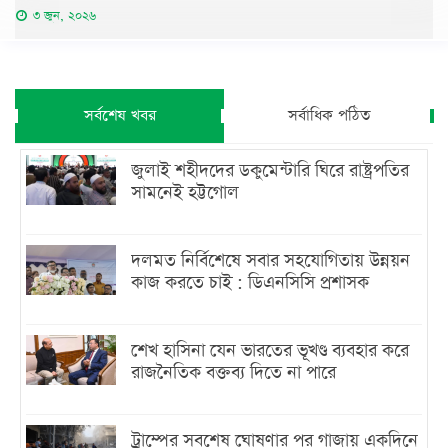
৩ জুন, ২০২৬
সর্বশেষ খবর
সর্বাধিক পঠিত
জুলাই শহীদদের ডকুমেন্টারি ঘিরে রাষ্ট্রপতির
সামনেই হট্টগোল
দলমত নির্বিশেষে সবার সহযোগিতায় উন্নয়ন
কাজ করতে চাই : ডিএনসিসি প্রশাসক
শেখ হাসিনা যেন ভারতের ভূখণ্ড ব্যবহার করে
রাজনৈতিক বক্তব্য দিতে না পারে
ট্রাম্পের সবশেষ ঘোষণার পর গাজায় একদিনে