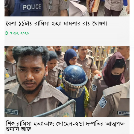
বেলা ১১টায় রামিসা হত্যা মামলার রায় ঘোষণা
৭ জুন, ২০২৬
শিশু রামিসা হত্যাকাণ্ড: সোহেল-স্বপ্না দম্পতির আত্মপক্ষ
শুনানি আজ