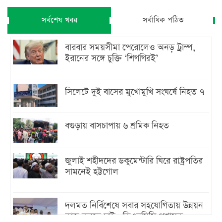
সর্বশেষ খবর
সর্বাধিক পঠিত
বারবার সময়সীমা পেরোলেও অনড় ট্রাম্প,
ইরানের সঙ্গে চুক্তি ‘শিগগিরই’
সিলেটে দুই বাসের মুখোমুখি সংঘর্ষে নিহত ৭
বগুড়ায় বাসচাপায় ৬ শ্রমিক নিহত
জুলাই শহীদদের ডকুমেন্টারি ঘিরে রাষ্ট্রপতির
সামনেই হট্টগোল
দলমত নির্বিশেষে সবার সহযোগিতায় উন্নয়ন
কাজ করতে চাই : ডিএনসিসি প্রশাসক