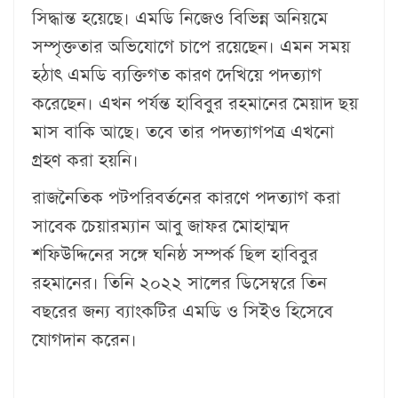
সিদ্ধান্ত হয়েছে। এম‌ডি নি‌জেও বিভিন্ন অনিয়মে
সম্পৃক্ততার অভিযোগে চাপে র‌য়ে‌ছেন। এমন সময়
হঠাৎ এম‌ডি ব্যক্তিগত কারণ দেখিয়ে পদত্যাগ
ক‌রে‌ছেন। এখন পর্যন্ত হাবিবুর রহমানের মেয়াদ ছয়
মাস বা‌কি আছে। তবে তার পদত্যাগপত্র এখনো
গ্রহণ করা হয়নি।
রাজনৈতিক পটপরিবর্তনের কারণে পদত্যাগ করা
সাবেক চেয়ারম্যান আবু জাফর মোহাম্মদ
শফিউদ্দিনের সঙ্গে ঘনিষ্ঠ সম্পর্ক ছিল হাবিবুর
রহমানের। তিনি ২০২২ সালের ডিসেম্বরে তিন
বছরের জন্য ব্যাংকটির এমডি ও সিইও হিসেবে
যোগদান করেন।