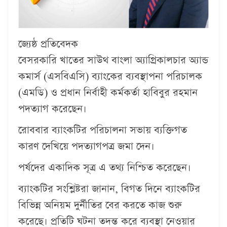
জ্যেষ্ঠ প্রতিবেদক
বেসরকারি খাতের সাউথ বাংলা অ্যাগ্রিকালচার অ্যান্ড
কমার্স (এসবিএসি) ব্যাংকের ব্যবস্থাপনা পরিচালক
(এমডি) ও প্রধান নির্বাহী কর্মকর্তা হাবিবুর রহমান
পদত্যাগ করেছেন।
রোববার ব্যাংকটির পরিচালনা সভায় ব্যক্তিগত
কারণ দেখিয়ে পদত্যাগপত্র জমা দেন।
পর্ষদের একাদিক সূত্র এ তথ‌্য নিশ্চিত করেছেন।
ব‌্যাংক‌টির সং‌শ্লিষ্টরা জানান, বিগত দি‌নে ব‌্যাংক‌টির
বি‌ভিন্ন অ‌নিয়ম দুর্নী‌তির বের কর‌তে কাজ শুরু
ক‌রে‌ছে। প্রতিটি ঘটনা তদন্ত করে ব্যবস্থা নেওয়ার