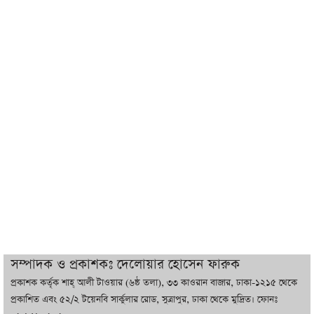
শেখ হাসিনা যেন ভারতের ভূখণ্ড ব্যবহার করে
রাজনৈতিক বক্তব্য দিতে না পারে
ট্রাম্পের সবশেষ ঘোষণার পর গাজায় একদিনে
সর্বোচ্চ নিহত
ইরানের সঙ্গে নতুন করে আলোচনায় বসছে
যুক্তরাষ্ট্র, জানালেন ট্রাম্প
চট্টগ্রামে ভয়াবহ গ্যাস সংকট : নিভেছে চুলা,
কমেছে উৎপাদন, বেড়েছে লোডশেডিং
সম্পাদক ও প্রকাশকঃ দেলোয়ার হোসেন ফারুক
প্রকাশক কর্তৃক শাহ্ আলী টাওয়ার (৬ষ্ঠ তলা), ৩৩ কাওরান বাজার, ঢাকা-১২১৫ থেকে
বাজারে কাঁচা মরিচে ‘আগুন’, ‘এত দাম তো
প্রকাশিত এবং ৫২/২ টয়েনবি সার্কুলার রোড, সুত্রাপুর, ঢাকা থেকে মুদ্রিত। ফোনঃ
আগে দেখিনি’