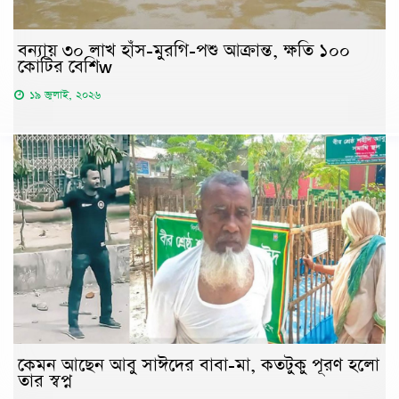
বন্যায় ৩০ লাখ হাঁস-মুরগি-পশু আক্রান্ত, ক্ষতি ১০০
কোটির বেশিw
১৯ জুলাই, ২০২৬
কেমন আছেন আবু সাঈদের বাবা-মা, কতটুকু পূরণ হলো
তার স্বপ্ন