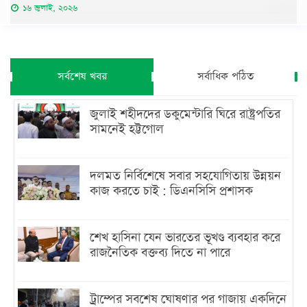
১৬ জুলাই, ২০২৬
সর্বশেষ খবর
সর্বাধিক পঠিত
জুলাই শহীদদের ডকুমেন্টারি ঘিরে রাষ্ট্রপতির
সামনেই হট্টগোল
দলমত নির্বিশেষে সবার সহযোগিতায় উন্নয়ন
কাজ করতে চাই : ডিএনসিসি প্রশাসক
শেখ হাসিনা যেন ভারতের ভূখণ্ড ব্যবহার করে
রাজনৈতিক বক্তব্য দিতে না পারে
ট্রাম্পের সবশেষ ঘোষণার পর গাজায় একদিনে