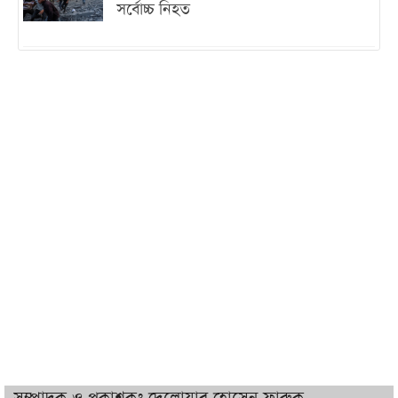
সর্বোচ্চ নিহত
ইরানের সঙ্গে নতুন করে আলোচনায় বসছে
যুক্তরাষ্ট্র, জানালেন ট্রাম্প
চট্টগ্রামে ভয়াবহ গ্যাস সংকট : নিভেছে চুলা,
কমেছে উৎপাদন, বেড়েছে লোডশেডিং
বাজারে কাঁচা মরিচে ‘আগুন’, ‘এত দাম তো
আগে দেখিনি’
তরুণ উদ্ভাবক ও প্রযুক্তি উদ্যোক্তাদের পাশে
থাকবে সরকার: প্রধানমন্ত্রী
দুবাইয়ে বেনজীরের জামিন বাতিল করতে ল