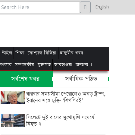
English
স্টাইল
শিক্ষা
সোশ্যাল মিডিয়া
চাকুরীর খবর
্ষাৎকার
সম্পাদকীয়
মুক্তমত
আবহাওয়া
অন্যান্য
সর্বশেষ খবর
সর্বাধিক পঠিত
বারবার সময়সীমা পেরোলেও অনড় ট্রাম্প,
ইরানের সঙ্গে চুক্তি ‘শিগগিরই’
সিলেটে দুই বাসের মুখোমুখি সংঘর্ষে
নিহত ৭