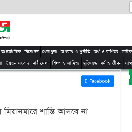
আন্তর্জাতিক
বিনোদন
খেলাধুলা
অপরাধ ও দুর্নীতি
অর্থ ও বাণিজ্য
লাইফ 
থা
উন্নয়ন সংবাদ
নারীমেলা
শিল্প ও সাহিত্য
মুক্তিযুদ্ধ
ধর্ম ও জীবন
সাক
Facebook
ে মিয়ানমারে শান্তি আসবে না