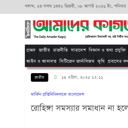
বঙ্গাব্দ,
২৩ সফর ১৪৪২ হিজরী,
০৮ আগস্ট ২০২৬ ইং, শনিবার
প্রচ্ছদ
জাতীয়
রাজনীতি
সারাদেশ
বিজ্ঞান ও তথ্য প্রযুক্তি
আইন ও আদালত
সিটিজেন জার্নালিজম
কৃষি
প্রবাসের ক
১৯ এপ্রিল, ২০২৫ ১২:১১
জাতীয়
মার্কিন প্রতি‌নি‌ধিদলকে বাংলাদেশ
রোহিঙ্গা সমস্যার সমাধান না হল