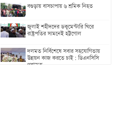
বগুড়ায় বাসচাপায় ৬ শ্রমিক নিহত
জুলাই শহীদদের ডকুমেন্টারি ঘিরে
রাষ্ট্রপতির সামনেই হট্টগোল
দলমত নির্বিশেষে সবার সহযোগিতায়
উন্নয়ন কাজ করতে চাই : ডিএনসিসি
প্রশাসক
শেখ হাসিনা যেন ভারতের ভূখণ্ড ব্যবহার
করে রাজনৈতিক বক্তব্য দিতে না পারে
ট্রাম্পের সবশেষ ঘোষণার পর গাজায়
একদিনে সর্বোচ্চ নিহত
ইরানের সঙ্গে নতুন করে আলোচনায়
বসছে যুক্তরাষ্ট্র, জানালেন ট্রাম্প