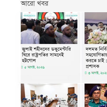
আরো খবর
জুলাই শহীদদের ডকুমেন্টারি
দলমত নির্ব
ঘিরে রাষ্ট্রপতির সামনেই
সহযোগিতায়
হট্টগোল
করতে চাই 
প্রশাসক
৫ আগস্ট, ২০২৬
৩ আগস্ট, ২০২