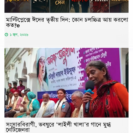
মাল্টিপ্লেক্সে ঈদের তৃতীয় দিন: কোন চলচ্চিত্র আয় করলো
কত?e
১ জুন, ২০২৬
সংসারবিরাগী, ভবঘুরে ‘লাইলী খালা’র গানে মুগ্ধ
নেটিজেনরা