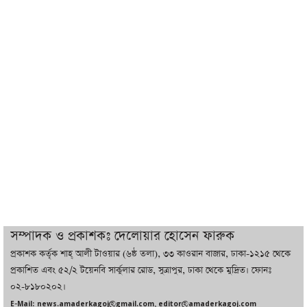
শেখ হাসিনা যেন ভারতের ভূখণ্ড ব্যবহার করে
রাজনৈতিক বক্তব্য দিতে না পারে
ট্রাম্পের সবশেষ ঘোষণার পর গাজায় একদিনে
সর্বোচ্চ নিহত
ইরানের সঙ্গে নতুন করে আলোচনায় বসছে
যুক্তরাষ্ট্র, জানালেন ট্রাম্প
চট্টগ্রামে ভয়াবহ গ্যাস সংকট : নিভেছে চুলা,
কমেছে উৎপাদন, বেড়েছে লোডশেডিং
সম্পাদক ও প্রকাশকঃ দেলোয়ার হোসেন ফারুক
প্রকাশক কর্তৃক শাহ্ আলী টাওয়ার (৬ষ্ঠ তলা), ৩৩ কাওরান বাজার, ঢাকা-১২১৫ থেকে
বাজারে কাঁচা মরিচে ‘আগুন’, ‘এত দাম তো
প্রকাশিত এবং ৫২/২ টয়েনবি সার্কুলার রোড, সুত্রাপুর, ঢাকা থেকে মুদ্রিত। ফোনঃ
আগে দেখিনি’
০২-৮১৮০২০২।
E-Mail: news.amaderkagoj@gmail.com, editor@amaderkagoj.com