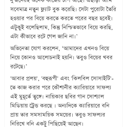
দু'জনেরই অনেক কাজের চাপ আছে। এছাড়া আমি
সবেমাত্র নতুন ফ্ল্যাট বুক করেছি। সেটা পুরোটা তৈরি
হওয়ার পর বিয়ে করতে করতে পরের বছর হবেই।
এটুকুই বলেছিলাম, কিন্তু নিশ্চিতভাবে বিয়ে করছি,
এটা কীভাবে রটে গেল জানি না।’
অভিনেতা যোগ করলেন, ‘আমাদের এখনও বিয়ে
নিয়ে কোনও আলোচনাই হয়নি। তবুও বিয়ের খবর
রটেছে।’
'আবার প্রলয়', 'বহুরূপী' এবং 'কিলবিল সোসাইটি'-
তে কাজ করার পরে কৌশানীর ক্যারিয়ারে সাফল্য
এই মুহূর্তে তুঙ্গে। নায়িকার ছবির গান সোশ্যাল
মিডিয়ায় ট্রেন্ড করছে । অন্যদিকে ক্যারিয়ারে বনি
প্রায় তার সমসাময়িক সময়ের। তবুও সাফল্যর
নিরিখে বনি একটু পিছিয়েই আছেন।