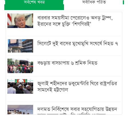
সর্বশেষ খবর
সর্বাধিক পঠিত
বারবার সময়সীমা পেরোলেও অনড় ট্রাম্প,
ইরানের সঙ্গে চুক্তি ‘শিগগিরই’
সিলেটে দুই বাসের মুখোমুখি সংঘর্ষে নিহত ৭
বগুড়ায় বাসচাপায় ৬ শ্রমিক নিহত
জুলাই শহীদদের ডকুমেন্টারি ঘিরে রাষ্ট্রপতির
সামনেই হট্টগোল
দলমত নির্বিশেষে সবার সহযোগিতায় উন্নয়ন
কাজ করতে চাই : ডিএনসিসি প্রশাসক