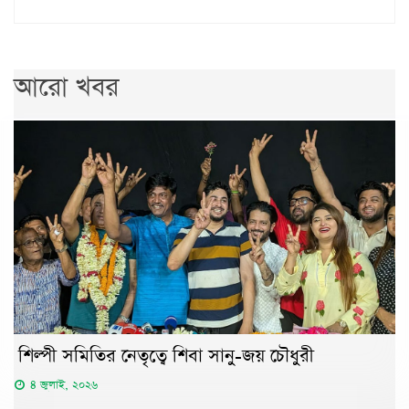
আরো খবর
শিল্পী সমিতির নেতৃত্বে শিবা সানু-জয় চৌধুরী
৪ জুলাই, ২০২৬