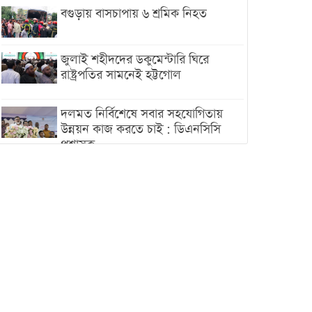
বগুড়ায় বাসচাপায় ৬ শ্রমিক নিহত
জুলাই শহীদদের ডকুমেন্টারি ঘিরে
রাষ্ট্রপতির সামনেই হট্টগোল
দলমত নির্বিশেষে সবার সহযোগিতায়
উন্নয়ন কাজ করতে চাই : ডিএনসিসি
প্রশাসক
শেখ হাসিনা যেন ভারতের ভূখণ্ড ব্যবহার
করে রাজনৈতিক বক্তব্য দিতে না পারে
ট্রাম্পের সবশেষ ঘোষণার পর গাজায়
একদিনে সর্বোচ্চ নিহত
ইরানের সঙ্গে নতুন করে আলোচনায়
বসছে যুক্তরাষ্ট্র, জানালেন ট্রাম্প