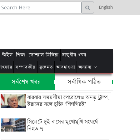
English
স্টাইল
শিক্ষা
সোশ্যাল মিডিয়া
চাকুরীর খবর
্ষাৎকার
সম্পাদকীয়
মুক্তমত
আবহাওয়া
অন্যান্য
সর্বশেষ খবর
সর্বাধিক পঠিত
বারবার সময়সীমা পেরোলেও অনড় ট্রাম্প,
ইরানের সঙ্গে চুক্তি ‘শিগগিরই’
সিলেটে দুই বাসের মুখোমুখি সংঘর্ষে
নিহত ৭