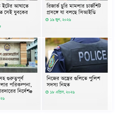
কে ইটের আঘাতে
রিজার্ভ চুরি মামলার চার্জশিট
ত সেই যুবকের
প্রসঙ্গে যা বলছে সিআইডি
১৯ জুন, ২০২৬
৬
গুরুত্বপূর্ণ
নিজের অস্ত্রের গুলিতে পুলিশ
মলার পরিকল্পনা,
সদস্য নিহত
োরদারের নির্দেশe
১৮ এপ্রিল, ২০২৬
০২৬