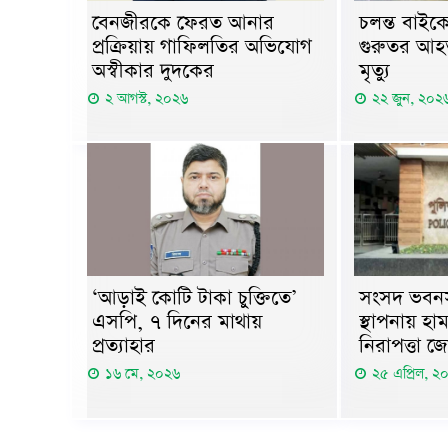
বেনজীরকে ফেরত আনার
চলন্ত বাই
প্রক্রিয়ায় গাফিলতির অভিযোগ
গুরুতর আহ
অস্বীকার দুদকের
মৃত্যু
২ আগস্ট, ২০২৬
২২ জুন, ২০২
‘আড়াই কোটি টাকা চুক্তিতে’
সংসদ ভবনসহ 
এসপি, ৭ দিনের মাথায়
স্থাপনায় হা
প্রত্যাহার
নিরাপত্তা জ
১৬ মে, ২০২৬
২৫ এপ্রিল, ২