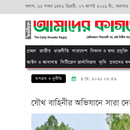
বঙ্গাব্দ,
২২ সফর ১৪৪২ হিজরী,
০৭ আগস্ট ২০২৬ ইং, শুক্রবার
প্রচ্ছদ
জাতীয়
রাজনীতি
সারাদেশ
বিজ্ঞান ও তথ্য প্রযুক্তি
আইন ও আদালত
সিটিজেন জার্নালিজম
কৃষি
প্রবাসের ক
অপরাধ ও দুর্নীতি
৩ মে, ২০২৫ ০৮:৪৯
যৌথ বাহিনীর অভিযানে সারা দেশে