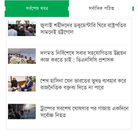
সর্বশেষ খবর
সর্বাধিক পঠিত
জুলাই শহীদদের ডকুমেন্টারি ঘিরে রাষ্ট্রপতির
সামনেই হট্টগোল
দলমত নির্বিশেষে সবার সহযোগিতায় উন্নয়ন
কাজ করতে চাই : ডিএনসিসি প্রশাসক
শেখ হাসিনা যেন ভারতের ভূখণ্ড ব্যবহার করে
রাজনৈতিক বক্তব্য দিতে না পারে
ট্রাম্পের সবশেষ ঘোষণার পর গাজায় একদিনে
সর্বোচ্চ নিহত
ইরানের সঙ্গে নতুন করে আলোচনায় বসছে