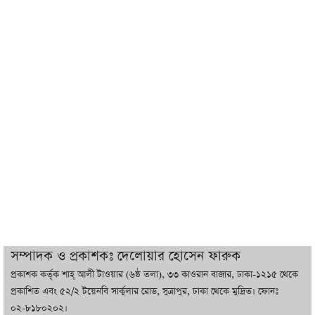
যুক্তরাষ্ট্র, জানালেন ট্রাম্প
চট্টগ্রামে ভয়াবহ গ্যাস সংকট : নিভেছে চুলা,
কমেছে উৎপাদন, বেড়েছে লোডশেডিং
বাজারে কাঁচা মরিচে ‘আগুন’, ‘এত দাম তো
আগে দেখিনি’
তরুণ উদ্ভাবক ও প্রযুক্তি উদ্যোক্তাদের পাশে
থাকবে সরকার: প্রধানমন্ত্রী
দুবাইয়ে বেনজীরের জামিন বাতিল করতে ল
সম্পাদক ও প্রকাশকঃ দেলোয়ার হোসেন ফারুক
ফার্ম নিয়োগ করেছে সরকার
প্রকাশক কর্তৃক শাহ্ আলী টাওয়ার (৬ষ্ঠ তলা), ৩৩ কাওরান বাজার, ঢাকা-১২১৫ থেকে
প্রকাশিত এবং ৫২/২ টয়েনবি সার্কুলার রোড, সুত্রাপুর, ঢাকা থেকে মুদ্রিত। ফোনঃ
০২-৮১৮০২০২।
বেনজীরকে ফিরিয়ে এনে বিচার কাজ সম্পন্ন