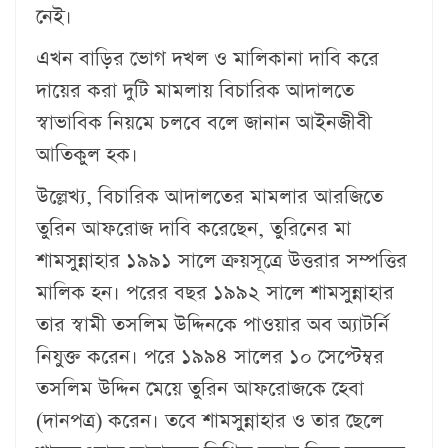
নেই।
এখন বাড়ির ভোগ দখল ও মালিকানা দাবি করে
দায়ের করা দুটি মামলায় বিচারিক আদালতে
স্বাভাবিক নিয়মে চলবে বলে জানান আইনজীবী
আতিকুল হক।
উল্লেখ্য, বিচারিক আদালতের মামলার আরজিতে
তুরিন আফরোজ দাবি করেছেন, তুরিনের মা
শামসুন্নাহার ১৯৯১ সালে ক্রয়সূত্রে উত্তরার সম্পত্তির
মালিক হন। পরের বছর ১৯৯২ সালে শামসুন্নাহার
তার স্বামী তসলিম উদ্দিনকে পাওয়ার অব অ্যাটর্নি
নিযুক্ত করেন। পরে ১৯৯৪ সালের ১০ সেপ্টেম্বর
তসলিম উদ্দিন মেয়ে তুরিন আফরোজকে হেবা
(দানপত্র) করেন। তবে শামসুন্নাহার ও তার ছেলে