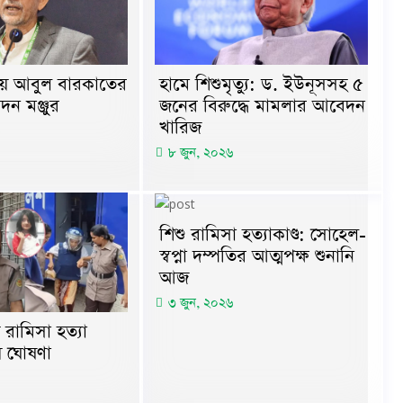
ায় আবুল বারকাতের
হামে শিশুমৃত্যু: ড. ইউনূসসহ ৫
দন মঞ্জুর
জনের বিরুদ্ধে মামলার আবেদন
খারিজ
৮ জুন, ২০২৬
শিশু রামিসা হত্যাকাণ্ড: সোহেল-
স্বপ্না দম্পতির আত্মপক্ষ শুনানি
আজ
৩ জুন, ২০২৬
রামিসা হত্যা
য় ঘোষণা