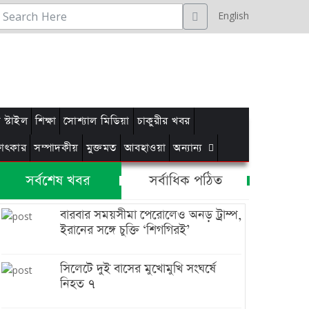
English
স্টাইল
শিক্ষা
সোশ্যাল মিডিয়া
চাকুরীর খবর
্ষাৎকার
সম্পাদকীয়
মুক্তমত
আবহাওয়া
অন্যান্য
সর্বশেষ খবর
সর্বাধিক পঠিত
বারবার সময়সীমা পেরোলেও অনড় ট্রাম্প,
ইরানের সঙ্গে চুক্তি ‘শিগগিরই’
সিলেটে দুই বাসের মুখোমুখি সংঘর্ষে
নিহত ৭