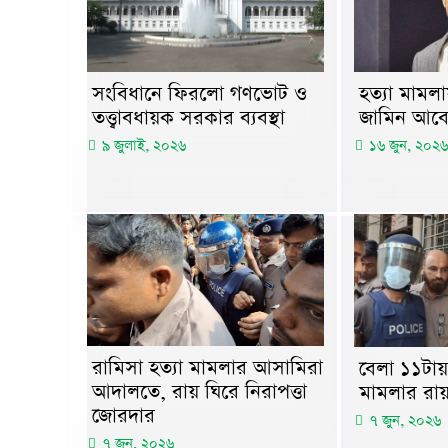
হত্যা মামল
সংবিধানে ফিরলো গণভোট ও
জামিন আবে
তত্ত্বাবধায়ক সরকার ব্যবস্থা
১৬ জুন, ২০২৬
৯ জুলাই, ২০২৬
রামিসা হত্যা মামলার আসামিরা
বেলা ১১টায় 
আদালতে, রায় ঘিরে নিরাপত্তা
মামলার রা
জোরদার
৭ জুন, ২০২৬
৭ জুন, ২০২৬