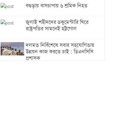
বগুড়ায় বাসচাপায় ৬ শ্রমিক নিহত
জুলাই শহীদদের ডকুমেন্টারি ঘিরে
রাষ্ট্রপতির সামনেই হট্টগোল
দলমত নির্বিশেষে সবার সহযোগিতায়
উন্নয়ন কাজ করতে চাই : ডিএনসিসি
প্রশাসক
শেখ হাসিনা যেন ভারতের ভূখণ্ড ব্যবহার
করে রাজনৈতিক বক্তব্য দিতে না পারে
ট্রাম্পের সবশেষ ঘোষণার পর গাজায়
একদিনে সর্বোচ্চ নিহত
ইরানের সঙ্গে নতুন করে আলোচনায়
বসছে যুক্তরাষ্ট্র, জানালেন ট্রাম্প