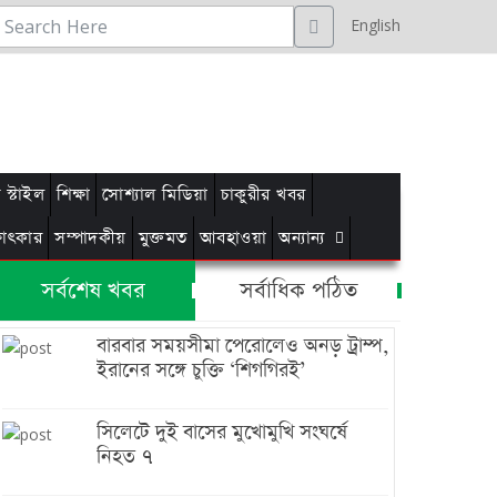
English
স্টাইল
শিক্ষা
সোশ্যাল মিডিয়া
চাকুরীর খবর
্ষাৎকার
সম্পাদকীয়
মুক্তমত
আবহাওয়া
অন্যান্য
সর্বশেষ খবর
সর্বাধিক পঠিত
বারবার সময়সীমা পেরোলেও অনড় ট্রাম্প,
ইরানের সঙ্গে চুক্তি ‘শিগগিরই’
সিলেটে দুই বাসের মুখোমুখি সংঘর্ষে
নিহত ৭