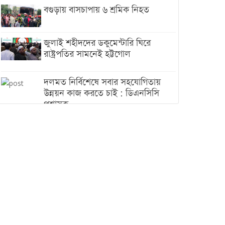
বগুড়ায় বাসচাপায় ৬ শ্রমিক নিহত
জুলাই শহীদদের ডকুমেন্টারি ঘিরে
রাষ্ট্রপতির সামনেই হট্টগোল
দলমত নির্বিশেষে সবার সহযোগিতায়
উন্নয়ন কাজ করতে চাই : ডিএনসিসি
প্রশাসক
শেখ হাসিনা যেন ভারতের ভূখণ্ড ব্যবহার
করে রাজনৈতিক বক্তব্য দিতে না পারে
ট্রাম্পের সবশেষ ঘোষণার পর গাজায়
একদিনে সর্বোচ্চ নিহত
ইরানের সঙ্গে নতুন করে আলোচনায়
বসছে যুক্তরাষ্ট্র, জানালেন ট্রাম্প