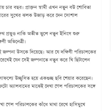
্রায় চার বছর। প্রাক্তন স্বামী এখন নতুন বউ শোবিতা
 সংসারের সুখের ঝলক উজাড় করে দেন সোশাল
া রুথ প্রভুও নাকি অতীত ভুলে নতুন ইনিংস শুরু
িণী অভিনেত্রী।
েই জল্পনা উসকে দিয়েছে। আর যে দক্ষিণী পরিচালকের
াথা রেখেই যেন সেই জল্পনাতে নতুন করে ঘি ছিটালেন
সাফল্যে উচ্ছ্বসিত হয়ে একগুচ্ছ ছবি শেয়ার করেছেন।
টো অ্যালবামের মাঝেই দেখা গেল পরিচালকের সঙ্গে
েখা গেল পরিচালকের কাঁধে মাথা রেখে হাসিমুখে