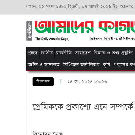
বঙ্গাব্দ,
২২ সফর ১৪৪২ হিজরী,
০৭ আগস্ট ২০২৬ ইং, শুক্রবার
প্রচ্ছদ
জাতীয়
রাজনীতি
সারাদেশ
বিজ্ঞান ও তথ্য প্রযুক্তি
আইন ও আদালত
সিটিজেন জার্নালিজম
কৃষি
প্রবাসের ক
১৫ মে, ২০২৫ ০৯:২৬
বিনোদন
প্রেমিককে প্রকাশ্যে এনে সম্পর্
বিনোদন ডেস্ক