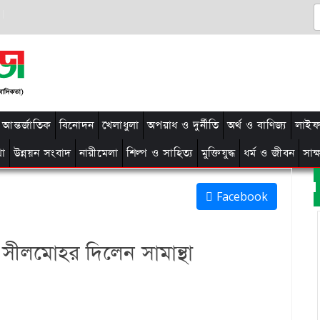
আন্তর্জাতিক
বিনোদন
খেলাধুলা
অপরাধ ও দুর্নীতি
অর্থ ও বাণিজ্য
লাইফ 
থা
উন্নয়ন সংবাদ
নারীমেলা
শিল্প ও সাহিত্য
মুক্তিযুদ্ধ
ধর্ম ও জীবন
সাক
Facebook
কে সীলমোহর দিলেন সামান্থা