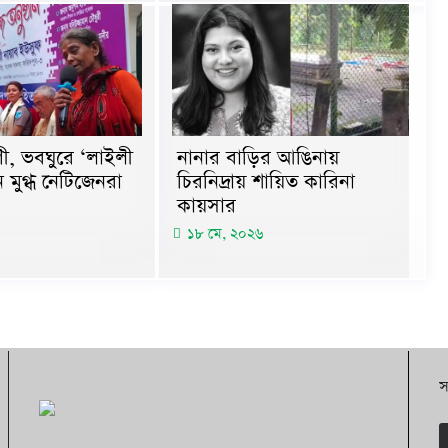
ী, ভবঘুরে ‘লাইলী
নানার বাড়ির আঙিনায়
 মুগ্ধ নেটিজেনরা
চিরনিদ্রায় শায়িত কারিনা
কায়সার
১৮ মে, ২০২৬
স