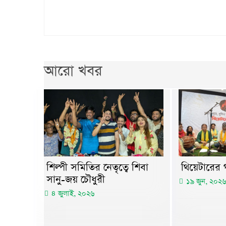
আরো খবর
শিল্পী সমিতির নেতৃত্বে শিবা
থিয়েটারের গ
সানু-জয় চৌধুরী
১৯ জুন, ২০২৬
৪ জুলাই, ২০২৬