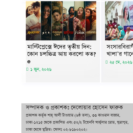
মাল্টিপ্লেক্সে ঈদের তৃতীয় দিন:
সংসারবিরাগ
কোন চলচ্চিত্র আয় করলো কত?
খালা’র গানে
e
২৫ মে, ২০২৬
১ জুন, ২০২৬
সম্পাদক ও প্রকাশকঃ দেলোয়ার হোসেন ফারুক
প্রকাশক কর্তৃক শাহ্ আলী টাওয়ার (৬ষ্ঠ তলা), ৩৩ কাওরান বাজার,
ঢাকা-১২১৫ থেকে প্রকাশিত এবং ৫২/২ টয়েনবি সার্কুলার রোড, সুত্রাপুর,
ঢাকা থেকে মুদ্রিত। ফোনঃ ০২-৮১৮০২০২।