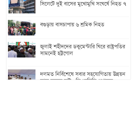
সিলেটে দুই বাসের মুখোমুখি সংঘর্ষে নিহত ৭
বগুড়ায় বাসচাপায় ৬ শ্রমিক নিহত
জুলাই শহীদদের ডকুমেন্টারি ঘিরে রাষ্ট্রপতির
সামনেই হট্টগোল
দলমত নির্বিশেষে সবার সহযোগিতায় উন্নয়ন
কাজ করতে চাই : ডিএনসিসি প্রশাসক
শেখ হাসিনা যেন ভারতের ভূখণ্ড ব্যবহার করে
রাজনৈতিক বক্তব্য দিতে না পারে
ট্রাম্পের সবশেষ ঘোষণার পর গাজায় একদিনে
সর্বোচ্চ নিহত