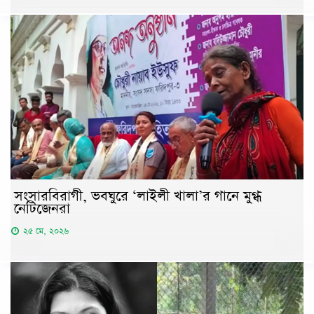
সংসারবিরাগী, ভবঘুরে ‘লাইলী খালা’র গানে মুগ্ধ
নেটিজেনরা
২৫ মে, ২০২৬