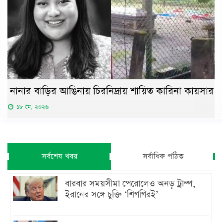
নানার বাড়ির আঙিনায় চিরনিদ্রায় শায়িত কারিনা কায়সার
১৮ মে, ২০২৬
সর্বশেষ খবর
সর্বাধিক পঠিত
বারবার সময়সীমা পেরোলেও অনড় ট্রাম্প,
ইরানের সঙ্গে চুক্তি ‘শিগগিরই’