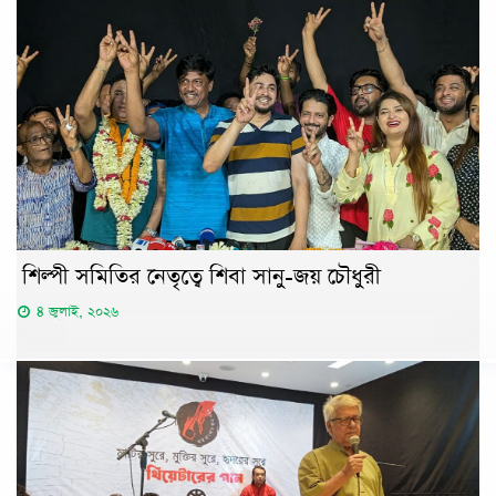
শিল্পী সমিতির নেতৃত্বে শিবা সানু-জয় চৌধুরী
৪ জুলাই, ২০২৬