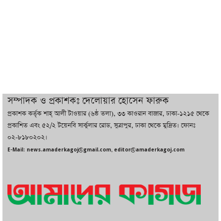
ইরানের সঙ্গে নতুন করে আলোচনায় বসছে
যুক্তরাষ্ট্র, জানালেন ট্রাম্প
চট্টগ্রামে ভয়াবহ গ্যাস সংকট : নিভেছে চুলা,
কমেছে উৎপাদন, বেড়েছে লোডশেডিং
সম্পাদক ও প্রকাশকঃ দেলোয়ার হোসেন ফারুক
প্রকাশক কর্তৃক শাহ্ আলী টাওয়ার (৬ষ্ঠ তলা), ৩৩ কাওরান বাজার, ঢাকা-১২১৫ থেকে
বাজারে কাঁচা মরিচে ‘আগুন’, ‘এত দাম তো
প্রকাশিত এবং ৫২/২ টয়েনবি সার্কুলার রোড, সুত্রাপুর, ঢাকা থেকে মুদ্রিত। ফোনঃ
আগে দেখিনি’
০২-৮১৮০২০২।
E-Mail: news.amaderkagoj@gmail.com, editor@amaderkagoj.com