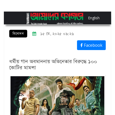
English
বিনোদন
১৫ মে, ২০২৫ ০৯:২৬
Facebook
ধর্মীয় গান অবমাননায় অভিনেতার বিরুদ্ধে ১০০
কোটির মামলা