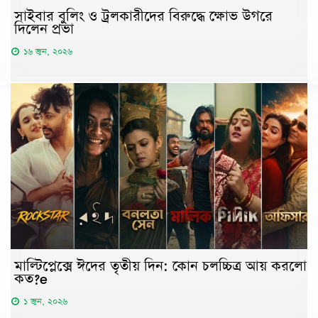
সাইবার বুলিং ও ট্রলকারীদের বিরুদ্ধে ক্ষোভ উগরে
দিলেন প্রভা
১৬ জুন, ২০২৬
মাল্টিপ্লেক্সে ঈদের তৃতীয় দিন: কোন চলচ্চিত্র আয় করলো
কত?e
১ জুন, ২০২৬