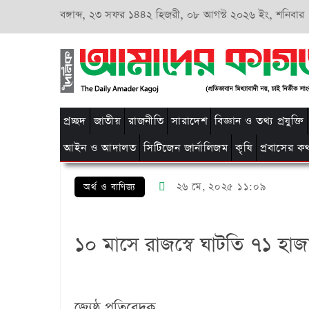
বঙ্গাব্দ,
২৩ সফর ১৪৪২ হিজরী,
০৮ আগস্ট ২০২৬ ইং, শনিবার
প্রচ্ছদ
জাতীয়
রাজনীতি
সারাদেশ
বিজ্ঞান ও তথ্য প্রযুক্তি
আইন ও আদালত
সিটিজেন জার্নালিজম
কৃষি
প্রবাসের ক
২৬ মে, ২০২৫ ১১:০৯
অর্থ ও বাণিজ্য
১০ মাসে রাজস্বে ঘাটতি ৭১ হা
জ্যেষ্ঠ প্রতিবেদক