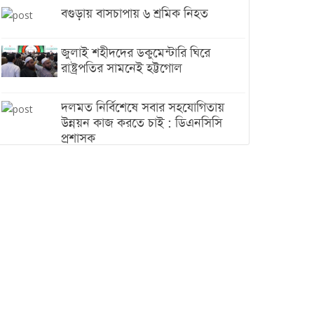
বগুড়ায় বাসচাপায় ৬ শ্রমিক নিহত
জুলাই শহীদদের ডকুমেন্টারি ঘিরে
রাষ্ট্রপতির সামনেই হট্টগোল
দলমত নির্বিশেষে সবার সহযোগিতায়
উন্নয়ন কাজ করতে চাই : ডিএনসিসি
প্রশাসক
শেখ হাসিনা যেন ভারতের ভূখণ্ড ব্যবহার
করে রাজনৈতিক বক্তব্য দিতে না পারে
ট্রাম্পের সবশেষ ঘোষণার পর গাজায়
একদিনে সর্বোচ্চ নিহত
ইরানের সঙ্গে নতুন করে আলোচনায়
বসছে যুক্তরাষ্ট্র, জানালেন ট্রাম্প