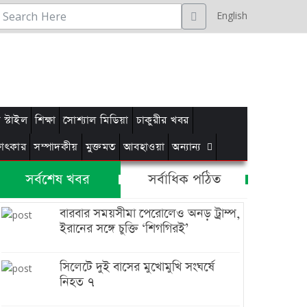
English
স্টাইল
শিক্ষা
সোশ্যাল মিডিয়া
চাকুরীর খবর
্ষাৎকার
সম্পাদকীয়
মুক্তমত
আবহাওয়া
অন্যান্য
সর্বশেষ খবর
সর্বাধিক পঠিত
বারবার সময়সীমা পেরোলেও অনড় ট্রাম্প,
ইরানের সঙ্গে চুক্তি ‘শিগগিরই’
সিলেটে দুই বাসের মুখোমুখি সংঘর্ষে
নিহত ৭