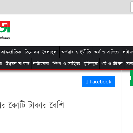
আন্তর্জাতিক
বিনোদন
খেলাধুলা
অপরাধ ও দুর্নীতি
অর্থ ও বাণিজ্য
লাইফ 
থা
উন্নয়ন সংবাদ
নারীমেলা
শিল্প ও সাহিত্য
মুক্তিযুদ্ধ
ধর্ম ও জীবন
সাক
Facebook
জার কোটি টাকার বেশি