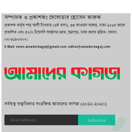
দুবাইয়ে বেনজীরের জামিন বাতিল করতে ল
সম্পাদক ও প্রকাশকঃ দেলোয়ার হোসেন ফারুক
ফার্ম নিয়োগ করেছে সরকার
প্রকাশক কর্তৃক শাহ্ আলী টাওয়ার (৬ষ্ঠ তলা), ৩৩ কাওরান বাজার, ঢাকা-১২১৫ থেকে
প্রকাশিত এবং ৫২/২ টয়েনবি সার্কুলার রোড, সুত্রাপুর, ঢাকা থেকে মুদ্রিত। ফোনঃ
০২-৮১৮০২০২।
বেনজীরকে ফিরিয়ে এনে বিচার কাজ সম্পন্ন
E-Mail: news.amaderkagoj@gmail.com, editor@amaderkagoj.com
করা হবে : পররাষ্ট্র প্রতিমন্ত্রী
সর্বস্বত্ব স্বত্বাধিকার সংরক্ষিত আমাদের কাগজ (২০১২-২০২০)