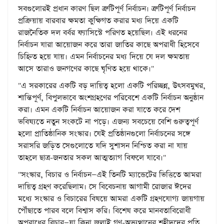
সবগুলোরই প্রধান কারণ ছিল ত্রুটিপূর্ণ নির্বাচন। ত্রুটিপূর্ণ নির্বাচন
প্রক্রিয়ায় বারবার ক্ষমতা কুক্ষিগত করার মধ্য দিয়ে একটি
রাজনৈতিক দল বর্বর ফ্যাসিস্টে পরিণত হয়েছিল। এই ধরনের
নির্বাচন যারা আয়োজন করে তারা জাতির কাছে অপরাধী হিসেবে
চিহ্নিত হয়ে যায়। এমন নির্বাচনের মধ্য দিয়ে যে দল ক্ষমতায়
আসে তারাও জনগণের কাছে ঘৃণিত হয়ে থাকে।"
"এ সরকারের একটি বড় দায়িত্ব হলো একটি পরিচ্ছন্ন, উৎসবমুখর,
শান্তিপূর্ণ, বিপুলভাবে অংশগ্রহণের পরিবেশে একটি নির্বাচন অনুষ্ঠান
করা। এমন একটি নির্বাচন আয়োজন করা যাতে করে দেশ
ভবিষ্যতে নতুন সংকটে না পড়ে। এজন্য সবচেয়ে বেশি গুরুত্বপূর্ণ
হলো প্রাতিষ্ঠানিক সংস্কার। যেই প্রতিষ্ঠানগুলো নির্বাচনের সঙ্গে
সরাসরি জড়িত সেগুলোতে যদি সুশাসন নিশ্চিত করা না যায়
তাহলে ছাত্র-জনতার সকল আত্মত্যাগ বিফলে যাবে।"
"সংস্কার, বিচার ও নির্বাচন—এই তিনটি ম্যান্ডেটের ভিত্তিতে আমরা
দায়িত্ব গ্রহণ করেছিলাম। সে বিবেচনায় আগামী রোজার ঈদের
মধ্যে সংস্কার ও বিচারের বিষয়ে আমরা একটি গ্রহণযোগ্য জায়গায়
পৌঁছাতে পারব বলে বিশ্বাস করি। বিশেষ করে মানবতাবিরোধী
অপরাধের বিচার—যা কিনা জুলাই গণ-অভ্যুত্থানের শহীদদের প্রতি