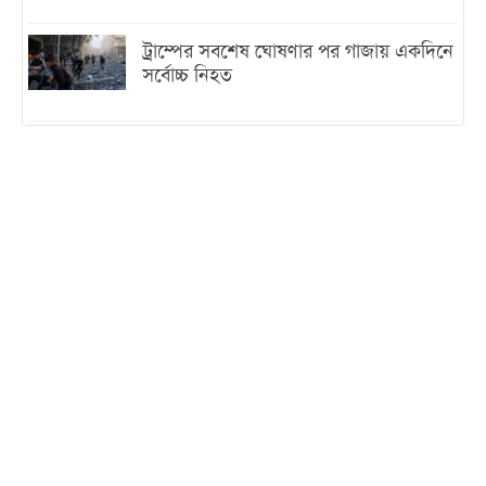
ট্রাম্পের সবশেষ ঘোষণার পর গাজায় একদিনে
সর্বোচ্চ নিহত
ইরানের সঙ্গে নতুন করে আলোচনায় বসছে
যুক্তরাষ্ট্র, জানালেন ট্রাম্প
চট্টগ্রামে ভয়াবহ গ্যাস সংকট : নিভেছে চুলা,
কমেছে উৎপাদন, বেড়েছে লোডশেডিং
বাজারে কাঁচা মরিচে ‘আগুন’, ‘এত দাম তো
আগে দেখিনি’
তরুণ উদ্ভাবক ও প্রযুক্তি উদ্যোক্তাদের পাশে
থাকবে সরকার: প্রধানমন্ত্রী