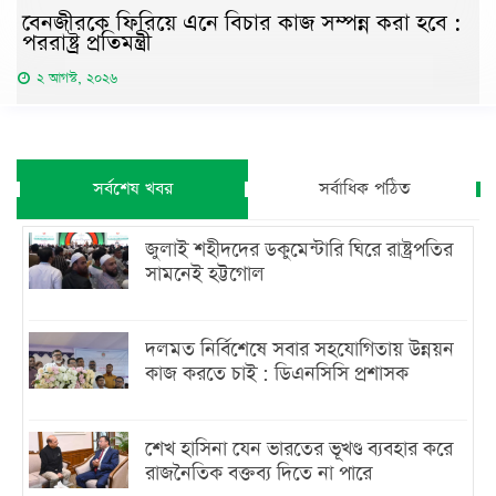
বেনজীরকে ফিরিয়ে এনে বিচার কাজ সম্পন্ন করা হবে :
পররাষ্ট্র প্রতিমন্ত্রী
২ আগস্ট, ২০২৬
সর্বশেষ খবর
সর্বাধিক পঠিত
জুলাই শহীদদের ডকুমেন্টারি ঘিরে রাষ্ট্রপতির
সামনেই হট্টগোল
দলমত নির্বিশেষে সবার সহযোগিতায় উন্নয়ন
কাজ করতে চাই : ডিএনসিসি প্রশাসক
শেখ হাসিনা যেন ভারতের ভূখণ্ড ব্যবহার করে
রাজনৈতিক বক্তব্য দিতে না পারে