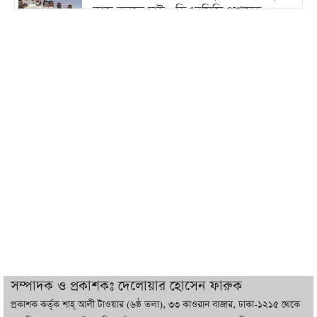
কাজ করতে চাই : ডিএনসিসি প্রশাসক
শেখ হাসিনা যেন ভারতের ভূখণ্ড ব্যবহার করে
রাজনৈতিক বক্তব্য দিতে না পারে
ট্রাম্পের সবশেষ ঘোষণার পর গাজায় একদিনে
সর্বোচ্চ নিহত
ইরানের সঙ্গে নতুন করে আলোচনায় বসছে
যুক্তরাষ্ট্র, জানালেন ট্রাম্প
চট্টগ্রামে ভয়াবহ গ্যাস সংকট : নিভেছে চুলা,
কমেছে উৎপাদন, বেড়েছে লোডশেডিং
সম্পাদক ও প্রকাশকঃ দেলোয়ার হোসেন ফারুক
প্রকাশক কর্তৃক শাহ্ আলী টাওয়ার (৬ষ্ঠ তলা), ৩৩ কাওরান বাজার, ঢাকা-১২১৫ থেকে
বাজারে কাঁচা মরিচে ‘আগুন’, ‘এত দাম তো