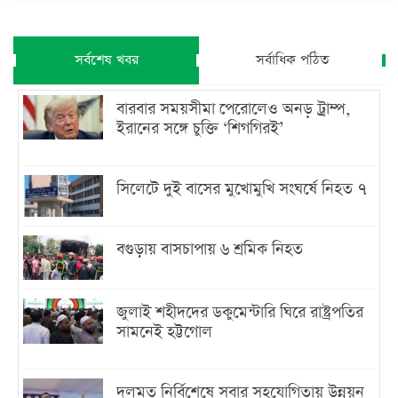
সর্বশেষ খবর
সর্বাধিক পঠিত
বারবার সময়সীমা পেরোলেও অনড় ট্রাম্প,
ইরানের সঙ্গে চুক্তি ‘শিগগিরই’
সিলেটে দুই বাসের মুখোমুখি সংঘর্ষে নিহত ৭
বগুড়ায় বাসচাপায় ৬ শ্রমিক নিহত
জুলাই শহীদদের ডকুমেন্টারি ঘিরে রাষ্ট্রপতির
সামনেই হট্টগোল
দলমত নির্বিশেষে সবার সহযোগিতায় উন্নয়ন