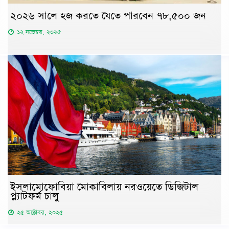
২০২৬ সালে হজ করতে যেতে পারবেন ৭৮,৫০০ জন
১২ নভেম্বর, ২০২৫
ইসলামোফোবিয়া মোকাবিলায় নরওয়েতে ডিজিটাল
প্ল্যাটফর্ম চালু
২৫ অক্টোবর, ২০২৫