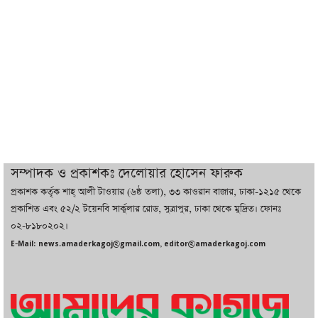
বাজারে কাঁচা মরিচে ‘আগুন’, ‘এত দাম তো
আগে দেখিনি’
তরুণ উদ্ভাবক ও প্রযুক্তি উদ্যোক্তাদের পাশে
থাকবে সরকার: প্রধানমন্ত্রী
দুবাইয়ে বেনজীরের জামিন বাতিল করতে ল
সম্পাদক ও প্রকাশকঃ দেলোয়ার হোসেন ফারুক
ফার্ম নিয়োগ করেছে সরকার
প্রকাশক কর্তৃক শাহ্ আলী টাওয়ার (৬ষ্ঠ তলা), ৩৩ কাওরান বাজার, ঢাকা-১২১৫ থেকে
প্রকাশিত এবং ৫২/২ টয়েনবি সার্কুলার রোড, সুত্রাপুর, ঢাকা থেকে মুদ্রিত। ফোনঃ
০২-৮১৮০২০২।
বেনজীরকে ফিরিয়ে এনে বিচার কাজ সম্পন্ন
E-Mail: news.amaderkagoj@gmail.com, editor@amaderkagoj.com
করা হবে : পররাষ্ট্র প্রতিমন্ত্রী