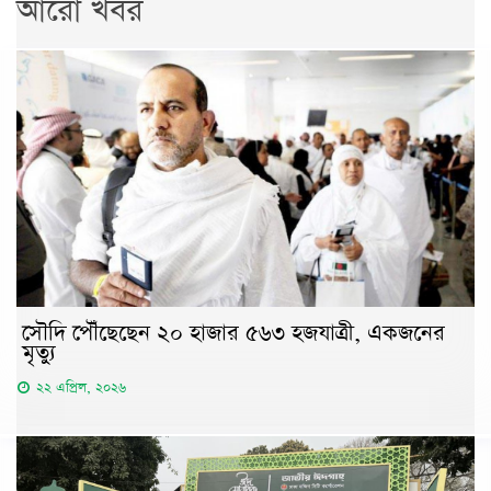
আরো খবর
সৌদি পৌঁছেছেন ২০ হাজার ৫৬৩ হজযাত্রী, একজনের
মৃত্যু
২২ এপ্রিল, ২০২৬