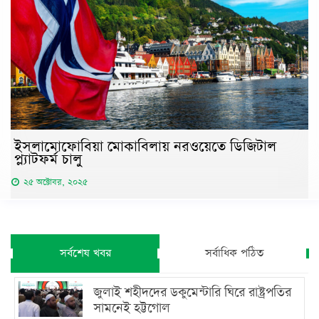
ইসলামোফোবিয়া মোকাবিলায় নরওয়েতে ডিজিটাল
প্ল্যাটফর্ম চালু
২৫ অক্টোবর, ২০২৫
সর্বশেষ খবর
সর্বাধিক পঠিত
জুলাই শহীদদের ডকুমেন্টারি ঘিরে রাষ্ট্রপতির
সামনেই হট্টগোল