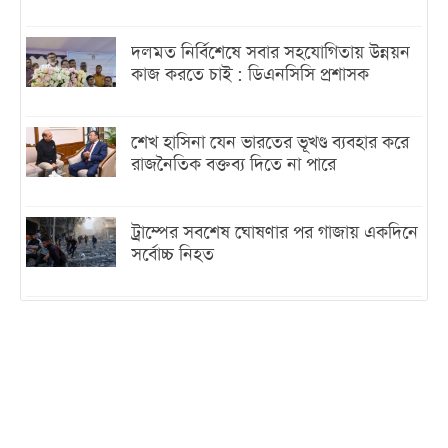
দলমত নির্বিশেষে সবার সহযোগিতায় উন্নয়ন
কাজ করতে চাই : ডিএনসিসি প্রশাসক
শেখ হাসিনা যেন ভারতের ভূখণ্ড ব্যবহার করে
রাজনৈতিক বক্তব্য দিতে না পারে
ট্রাম্পের সবশেষ ঘোষণার পর গাজায় একদিনে
সর্বোচ্চ নিহত
ইরানের সঙ্গে নতুন করে আলোচনায় বসছে
যুক্তরাষ্ট্র, জানালেন ট্রাম্প
চট্টগ্রামে ভয়াবহ গ্যাস সংকট : নিভেছে চুলা,
কমেছে উৎপাদন, বেড়েছে লোডশেডিং