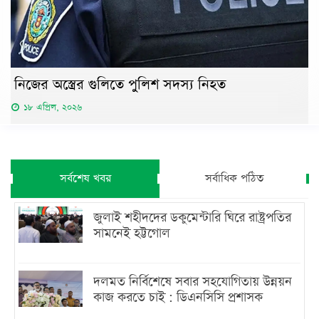
নিজের অস্ত্রের গুলিতে পুলিশ সদস্য নিহত
১৮ এপ্রিল, ২০২৬
সর্বশেষ খবর
সর্বাধিক পঠিত
জুলাই শহীদদের ডকুমেন্টারি ঘিরে রাষ্ট্রপতির
সামনেই হট্টগোল
দলমত নির্বিশেষে সবার সহযোগিতায় উন্নয়ন
কাজ করতে চাই : ডিএনসিসি প্রশাসক