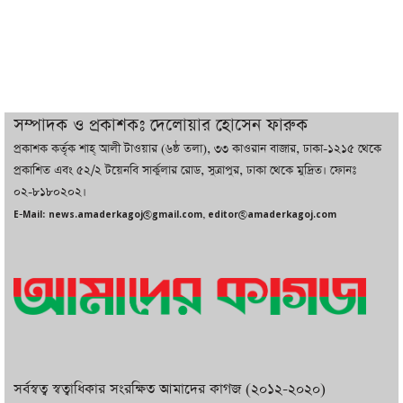
তরুণ উদ্ভাবক ও প্রযুক্তি উদ্যোক্তাদের পাশে
থাকবে সরকার: প্রধানমন্ত্রী
দুবাইয়ে বেনজীরের জামিন বাতিল করতে ল
সম্পাদক ও প্রকাশকঃ দেলোয়ার হোসেন ফারুক
ফার্ম নিয়োগ করেছে সরকার
প্রকাশক কর্তৃক শাহ্ আলী টাওয়ার (৬ষ্ঠ তলা), ৩৩ কাওরান বাজার, ঢাকা-১২১৫ থেকে
প্রকাশিত এবং ৫২/২ টয়েনবি সার্কুলার রোড, সুত্রাপুর, ঢাকা থেকে মুদ্রিত। ফোনঃ
০২-৮১৮০২০২।
বেনজীরকে ফিরিয়ে এনে বিচার কাজ সম্পন্ন
E-Mail: news.amaderkagoj@gmail.com, editor@amaderkagoj.com
করা হবে : পররাষ্ট্র প্রতিমন্ত্রী
সর্বস্বত্ব স্বত্বাধিকার সংরক্ষিত আমাদের কাগজ (২০১২-২০২০)