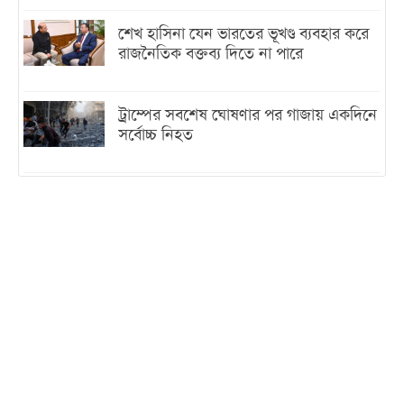
শেখ হাসিনা যেন ভারতের ভূখণ্ড ব্যবহার করে
রাজনৈতিক বক্তব্য দিতে না পারে
ট্রাম্পের সবশেষ ঘোষণার পর গাজায় একদিনে
সর্বোচ্চ নিহত
ইরানের সঙ্গে নতুন করে আলোচনায় বসছে
যুক্তরাষ্ট্র, জানালেন ট্রাম্প
চট্টগ্রামে ভয়াবহ গ্যাস সংকট : নিভেছে চুলা,
কমেছে উৎপাদন, বেড়েছে লোডশেডিং
বাজারে কাঁচা মরিচে ‘আগুন’, ‘এত দাম তো
আগে দেখিনি’