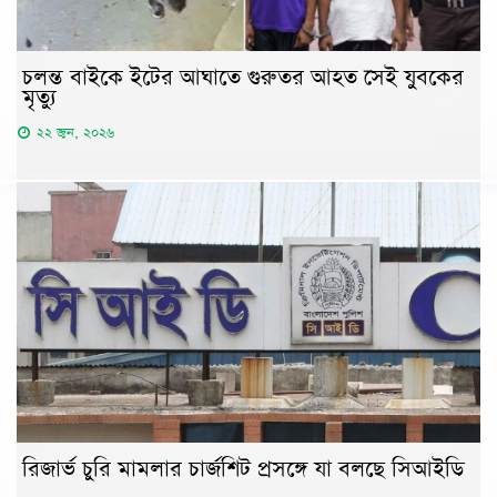
চলন্ত বাইকে ইটের আঘাতে গুরুতর আহত সেই যুবকের
মৃত্যু
২২ জুন, ২০২৬
রিজার্ভ চুরি মামলার চার্জশিট প্রসঙ্গে যা বলছে সিআইডি