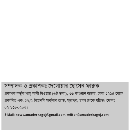
ট্রাম্পের সবশেষ ঘোষণার পর গাজায় একদিনে
সর্বোচ্চ নিহত
ইরানের সঙ্গে নতুন করে আলোচনায় বসছে
যুক্তরাষ্ট্র, জানালেন ট্রাম্প
চট্টগ্রামে ভয়াবহ গ্যাস সংকট : নিভেছে চুলা,
কমেছে উৎপাদন, বেড়েছে লোডশেডিং
সম্পাদক ও প্রকাশকঃ দেলোয়ার হোসেন ফারুক
প্রকাশক কর্তৃক শাহ্ আলী টাওয়ার (৬ষ্ঠ তলা), ৩৩ কাওরান বাজার, ঢাকা-১২১৫ থেকে
বাজারে কাঁচা মরিচে ‘আগুন’, ‘এত দাম তো
প্রকাশিত এবং ৫২/২ টয়েনবি সার্কুলার রোড, সুত্রাপুর, ঢাকা থেকে মুদ্রিত। ফোনঃ
আগে দেখিনি’
০২-৮১৮০২০২।
E-Mail: news.amaderkagoj@gmail.com, editor@amaderkagoj.com