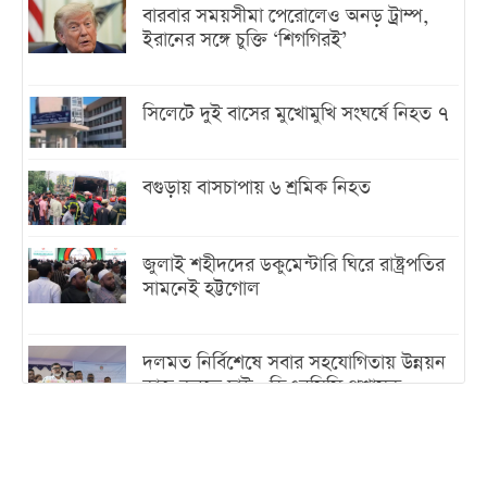
বারবার সময়সীমা পেরোলেও অনড় ট্রাম্প,
ইরানের সঙ্গে চুক্তি ‘শিগগিরই’
সিলেটে দুই বাসের মুখোমুখি সংঘর্ষে নিহত ৭
বগুড়ায় বাসচাপায় ৬ শ্রমিক নিহত
জুলাই শহীদদের ডকুমেন্টারি ঘিরে রাষ্ট্রপতির
সামনেই হট্টগোল
দলমত নির্বিশেষে সবার সহযোগিতায় উন্নয়ন
কাজ করতে চাই : ডিএনসিসি প্রশাসক
শেখ হাসিনা যেন ভারতের ভূখণ্ড ব্যবহার করে
রাজনৈতিক বক্তব্য দিতে না পারে