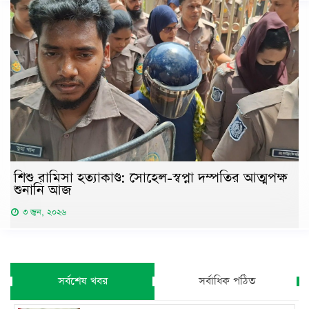
শিশু রামিসা হত্যাকাণ্ড: সোহেল-স্বপ্না দম্পতির আত্মপক্ষ
শুনানি আজ
৩ জুন, ২০২৬
সর্বশেষ খবর
সর্বাধিক পঠিত