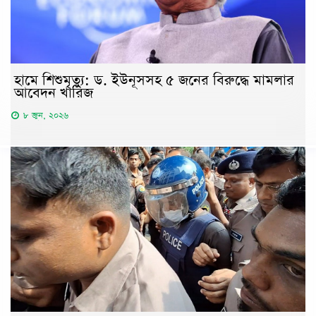
হামে শিশুমৃত্যু: ড. ইউনূসসহ ৫ জনের বিরুদ্ধে মামলার
আবেদন খারিজ
৮ জুন, ২০২৬