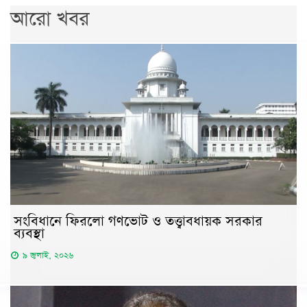
আরো খবর
সংবিধানে ফিরলো গণভোট ও তত্ত্বাবধায়ক সরকার
ব্যবস্থা
৯ জুলাই, ২০২৬