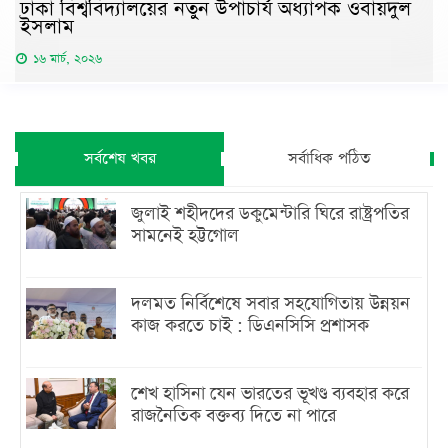
ঢাকা বিশ্ববিদ্যালয়ের নতুন উপাচার্য অধ্যাপক ওবায়দুল
ইসলাম
১৬ মার্চ, ২০২৬
সর্বশেষ খবর
সর্বাধিক পঠিত
জুলাই শহীদদের ডকুমেন্টারি ঘিরে রাষ্ট্রপতির
সামনেই হট্টগোল
দলমত নির্বিশেষে সবার সহযোগিতায় উন্নয়ন
কাজ করতে চাই : ডিএনসিসি প্রশাসক
শেখ হাসিনা যেন ভারতের ভূখণ্ড ব্যবহার করে
রাজনৈতিক বক্তব্য দিতে না পারে