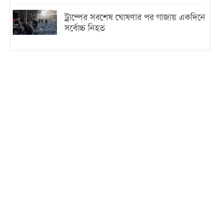
ট্রাম্পের সবশেষ ঘোষণার পর গাজায় একদিনে
সর্বোচ্চ নিহত
ইরানের সঙ্গে নতুন করে আলোচনায় বসছে
যুক্তরাষ্ট্র, জানালেন ট্রাম্প
চট্টগ্রামে ভয়াবহ গ্যাস সংকট : নিভেছে চুলা,
কমেছে উৎপাদন, বেড়েছে লোডশেডিং
বাজারে কাঁচা মরিচে ‘আগুন’, ‘এত দাম তো
আগে দেখিনি’
তরুণ উদ্ভাবক ও প্রযুক্তি উদ্যোক্তাদের পাশে
থাকবে সরকার: প্রধানমন্ত্রী