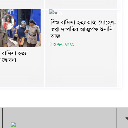
শিশু রামিসা হত্যাকাণ্ড: সোহেল-
স্বপ্না দম্পতির আত্মপক্ষ শুনানি
আজ
৩ জুন, ২০২৬
রামিসা হত্যা
য় ঘোষণা
স