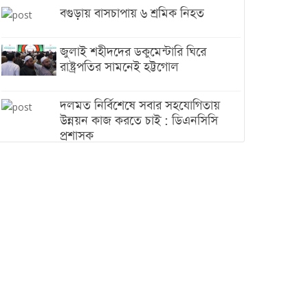
বগুড়ায় বাসচাপায় ৬ শ্রমিক নিহত
জুলাই শহীদদের ডকুমেন্টারি ঘিরে
রাষ্ট্রপতির সামনেই হট্টগোল
দলমত নির্বিশেষে সবার সহযোগিতায়
উন্নয়ন কাজ করতে চাই : ডিএনসিসি
প্রশাসক
শেখ হাসিনা যেন ভারতের ভূখণ্ড ব্যবহার
করে রাজনৈতিক বক্তব্য দিতে না পারে
ট্রাম্পের সবশেষ ঘোষণার পর গাজায়
একদিনে সর্বোচ্চ নিহত
ইরানের সঙ্গে নতুন করে আলোচনায়
বসছে যুক্তরাষ্ট্র, জানালেন ট্রাম্প