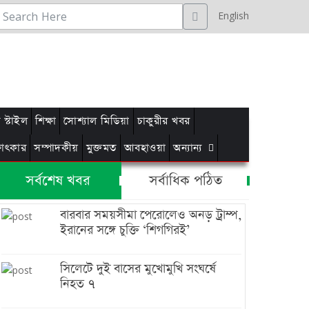
English
স্টাইল
শিক্ষা
সোশ্যাল মিডিয়া
চাকুরীর খবর
্ষাৎকার
সম্পাদকীয়
মুক্তমত
আবহাওয়া
অন্যান্য
সর্বশেষ খবর
সর্বাধিক পঠিত
বারবার সময়সীমা পেরোলেও অনড় ট্রাম্প,
ইরানের সঙ্গে চুক্তি ‘শিগগিরই’
সিলেটে দুই বাসের মুখোমুখি সংঘর্ষে
নিহত ৭