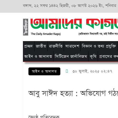
বঙ্গাব্দ,
২২ সফর ১৪৪২ হিজরী,
০৮ আগস্ট ২০২৬ ইং, শনিবার
প্রচ্ছদ
জাতীয়
রাজনীতি
সারাদেশ
বিজ্ঞান ও তথ্য প্রযুক্তি
আইন ও আদালত
সিটিজেন জার্নালিজম
কৃষি
প্রবাসের ক
৩০ জুলাই, ২০২৫ ০২:৪৭
আইন ও আদালত
আবু সাঈদ হত্যা : অভিযোগ গ
জ্যেষ্ঠ প্রতিবেদক