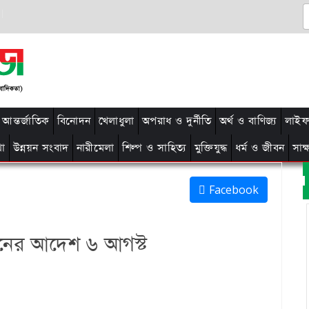
আন্তর্জাতিক
বিনোদন
খেলাধুলা
অপরাধ ও দুর্নীতি
অর্থ ও বাণিজ্য
লাইফ 
থা
উন্নয়ন সংবাদ
নারীমেলা
শিল্প ও সাহিত্য
মুক্তিযুদ্ধ
ধর্ম ও জীবন
সাক
Facebook
ঠনের আদেশ ৬ আগস্ট