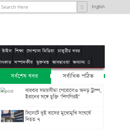
English
স্টাইল
শিক্ষা
সোশ্যাল মিডিয়া
চাকুরীর খবর
্ষাৎকার
সম্পাদকীয়
মুক্তমত
আবহাওয়া
অন্যান্য
সর্বশেষ খবর
সর্বাধিক পঠিত
বারবার সময়সীমা পেরোলেও অনড় ট্রাম্প,
ইরানের সঙ্গে চুক্তি ‘শিগগিরই’
সিলেটে দুই বাসের মুখোমুখি সংঘর্ষে
নিহত ৭