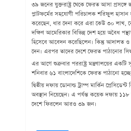
৩৯ জনের যুক্তরাষ্ট্র থেকে ফেরত আসা প্রসঙ্গে জা
প্লাটফর্মের সহযোগী পরিচালক শরিফুল হাসান
করেছেন, ধার দেনা করে এরা কেউ ৩০ লাখ, কে
দক্ষিণ আমেরিকার বিভিন্ন দেশ হয়ে অবৈধ পন্থায় 
হিসেবে আবেদন করেছিলেন। কিন্তু আদালত ও 
দেন। এরপর তাদের দেশে ফেরত পাঠানোর সিদ্ধান
এর আগে শুক্রবার পররাষ্ট্র মন্ত্রণালয়ের একটি 
শ‌নিবার ৬১ বাংলাদেশিকে ফেরত পাঠানো হচ্
দ্বিতীয় দফায় ডোনাল্ড ট্রাম্প মা‌র্কিন প্রেসি‌ড
অবস্থান নি‌য়ে‌ছেন। এ পর্যন্ত ক‌য়েক দফায় ১১
দে‌শে ফির‌লেন আরও ৩৯ জন।