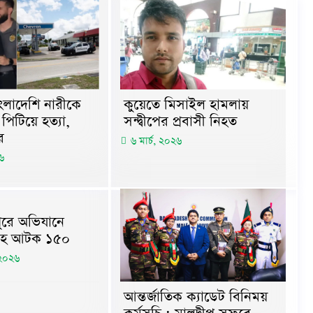
কুয়েতে মিসাইল হামলায়
 বাংলাদেশি নারীকে
সন্দ্বীপের প্রবাসী নিহত
 পিটিয়ে হত্যা,
র
৬ মার্চ, ২০২৬
৬
ুরে অভিযানে
িসহ আটক ১৫০
 ২০২৬
আন্তর্জাতিক ক্যাডেট বিনিময়