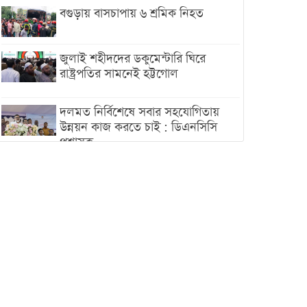
বগুড়ায় বাসচাপায় ৬ শ্রমিক নিহত
জুলাই শহীদদের ডকুমেন্টারি ঘিরে
রাষ্ট্রপতির সামনেই হট্টগোল
দলমত নির্বিশেষে সবার সহযোগিতায়
উন্নয়ন কাজ করতে চাই : ডিএনসিসি
প্রশাসক
শেখ হাসিনা যেন ভারতের ভূখণ্ড ব্যবহার
করে রাজনৈতিক বক্তব্য দিতে না পারে
ট্রাম্পের সবশেষ ঘোষণার পর গাজায়
একদিনে সর্বোচ্চ নিহত
ইরানের সঙ্গে নতুন করে আলোচনায়
বসছে যুক্তরাষ্ট্র, জানালেন ট্রাম্প