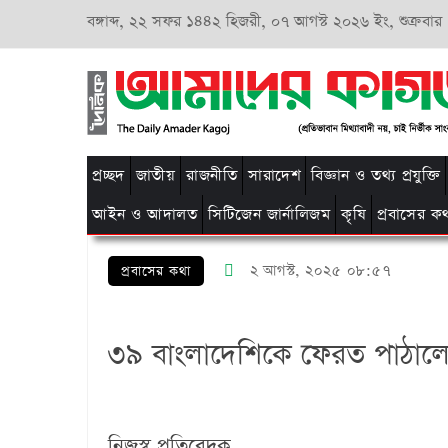
বঙ্গাব্দ,
২২ সফর ১৪৪২ হিজরী,
০৭ আগস্ট ২০২৬ ইং, শুক্রবার
প্রচ্ছদ
জাতীয়
রাজনীতি
সারাদেশ
বিজ্ঞান ও তথ্য প্রযুক্তি
আইন ও আদালত
সিটিজেন জার্নালিজম
কৃষি
প্রবাসের ক
২ আগস্ট, ২০২৫ ০৮:৫৭
প্রবাসের কথা
৩৯ বাংলাদেশিকে ফেরত পাঠালো যু
নিজস্ব প্রতিবেদক