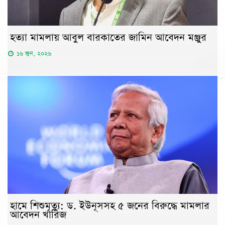
হত্যা মামলায় আবুল বারকাতের জামিন আবেদন মঞ্জুর
১৬ জুন, ২০২৬
হামে শিশুমৃত্যু: ড. ইউনূসসহ ৫ জনের বিরুদ্ধে মামলার
আবেদন খারিজ