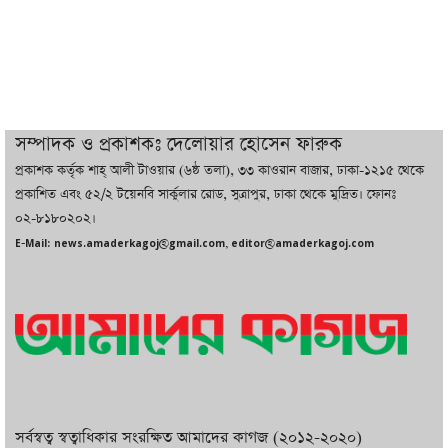
তরুণ উদ্ভাবক ও প্রযুক্তি উদ্যোক্তাদের পাশে
থাকবে সরকার: প্রধানমন্ত্রী
দুবাইয়ে বেনজীরের জামিন বাতিল করতে ল
সম্পাদক ও প্রকাশকঃ দেলোয়ার হোসেন ফারুক
ফার্ম নিয়োগ করেছে সরকার
প্রকাশক কর্তৃক শাহ্ আলী টাওয়ার (৬ষ্ঠ তলা), ৩৩ কাওরান বাজার, ঢাকা-১২১৫ থেকে
প্রকাশিত এবং ৫২/২ টয়েনবি সার্কুলার রোড, সুত্রাপুর, ঢাকা থেকে মুদ্রিত। ফোনঃ
০২-৮১৮০২০২।
বেনজীরকে ফিরিয়ে এনে বিচার কাজ সম্পন্ন
E-Mail: news.amaderkagoj@gmail.com, editor@amaderkagoj.com
করা হবে : পররাষ্ট্র প্রতিমন্ত্রী
সর্বস্বত্ব স্বত্বাধিকার সংরক্ষিত আমাদের কাগজ (২০১২-২০২০)