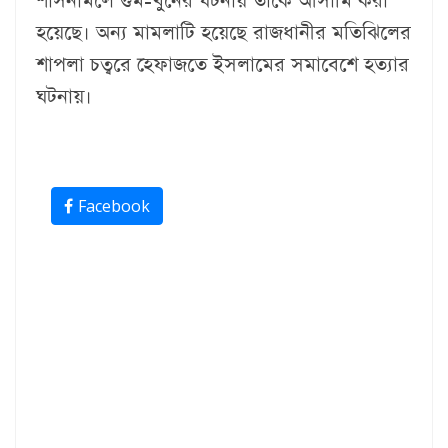
শাসনামলে গুম-খুনের ঘটনায় তাকে আসামি করা
হয়েছে। অন্য মামলাটি হয়েছে রাজধানীর মতিঝিলের
শাপলা চত্বরে হেফাজতে ইসলামের সমাবেশে হত্যার
ঘটনায়।
Facebook