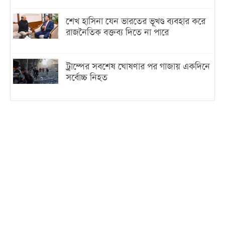
শেখ হাসিনা যেন ভারতের ভূখণ্ড ব্যবহার করে
রাজনৈতিক বক্তব্য দিতে না পারে
ট্রাম্পের সবশেষ ঘোষণার পর গাজায় একদিনে
সর্বোচ্চ নিহত
ইরানের সঙ্গে নতুন করে আলোচনায় বসছে
যুক্তরাষ্ট্র, জানালেন ট্রাম্প
চট্টগ্রামে ভয়াবহ গ্যাস সংকট : নিভেছে চুলা,
কমেছে উৎপাদন, বেড়েছে লোডশেডিং
বাজারে কাঁচা মরিচে ‘আগুন’, ‘এত দাম তো
আগে দেখিনি’