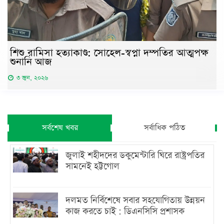
শিশু রামিসা হত্যাকাণ্ড: সোহেল-স্বপ্না দম্পতির আত্মপক্ষ
শুনানি আজ
৩ জুন, ২০২৬
সর্বশেষ খবর
সর্বাধিক পঠিত
জুলাই শহীদদের ডকুমেন্টারি ঘিরে রাষ্ট্রপতির
সামনেই হট্টগোল
দলমত নির্বিশেষে সবার সহযোগিতায় উন্নয়ন
কাজ করতে চাই : ডিএনসিসি প্রশাসক