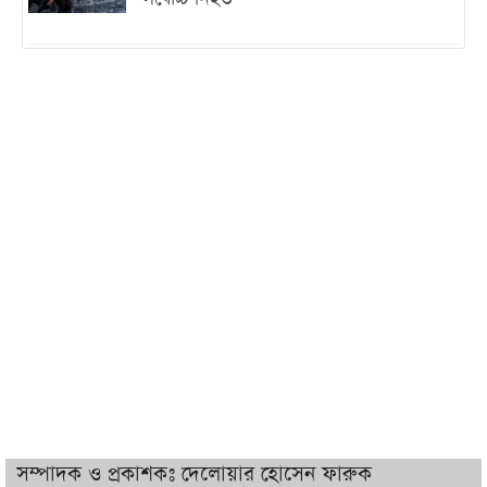
ইরানের সঙ্গে নতুন করে আলোচনায় বসছে
যুক্তরাষ্ট্র, জানালেন ট্রাম্প
চট্টগ্রামে ভয়াবহ গ্যাস সংকট : নিভেছে চুলা,
কমেছে উৎপাদন, বেড়েছে লোডশেডিং
বাজারে কাঁচা মরিচে ‘আগুন’, ‘এত দাম তো
আগে দেখিনি’
তরুণ উদ্ভাবক ও প্রযুক্তি উদ্যোক্তাদের পাশে
থাকবে সরকার: প্রধানমন্ত্রী
দুবাইয়ে বেনজীরের জামিন বাতিল করতে ল
সম্পাদক ও প্রকাশকঃ দেলোয়ার হোসেন ফারুক