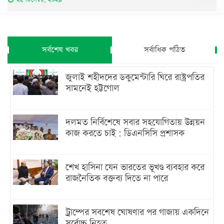
সর্বশেষ খবর
সর্বাধিক পঠিত
জুলাই শহীদদের ডকুমেন্টারি ঘিরে রাষ্ট্রপতির
সামনেই হট্টগোল
দলমত নির্বিশেষে সবার সহযোগিতায় উন্নয়ন
কাজ করতে চাই : ডিএনসিসি প্রশাসক
শেখ হাসিনা যেন ভারতের ভূখণ্ড ব্যবহার করে
রাজনৈতিক বক্তব্য দিতে না পারে
ট্রাম্পের সবশেষ ঘোষণার পর গাজায় একদিনে
সর্বোচ্চ নিহত