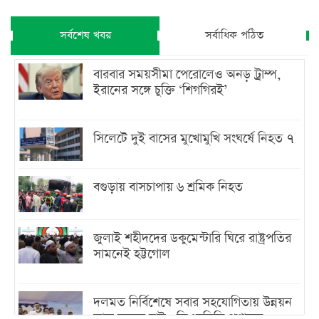
সর্বশেষ খবর
সর্বাধিক পঠিত
বারবার সময়সীমা পেরোলেও অনড় ট্রাম্প,
ইরানের সঙ্গে চুক্তি ‘শিগগিরই’
সিলেটে দুই বাসের মুখোমুখি সংঘর্ষে নিহত ৭
বগুড়ায় বাসচাপায় ৬ শ্রমিক নিহত
জুলাই শহীদদের ডকুমেন্টারি ঘিরে রাষ্ট্রপতির
সামনেই হট্টগোল
দলমত নির্বিশেষে সবার সহযোগিতায় উন্নয়ন
কাজ করতে চাই : ডিএনসিসি প্রশাসক