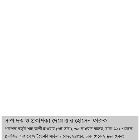
শেখ হাসিনা যেন ভারতের ভূখণ্ড ব্যবহার করে
রাজনৈতিক বক্তব্য দিতে না পারে
ট্রাম্পের সবশেষ ঘোষণার পর গাজায় একদিনে
সর্বোচ্চ নিহত
ইরানের সঙ্গে নতুন করে আলোচনায় বসছে
যুক্তরাষ্ট্র, জানালেন ট্রাম্প
চট্টগ্রামে ভয়াবহ গ্যাস সংকট : নিভেছে চুলা,
কমেছে উৎপাদন, বেড়েছে লোডশেডিং
সম্পাদক ও প্রকাশকঃ দেলোয়ার হোসেন ফারুক
প্রকাশক কর্তৃক শাহ্ আলী টাওয়ার (৬ষ্ঠ তলা), ৩৩ কাওরান বাজার, ঢাকা-১২১৫ থেকে
বাজারে কাঁচা মরিচে ‘আগুন’, ‘এত দাম তো
প্রকাশিত এবং ৫২/২ টয়েনবি সার্কুলার রোড, সুত্রাপুর, ঢাকা থেকে মুদ্রিত। ফোনঃ