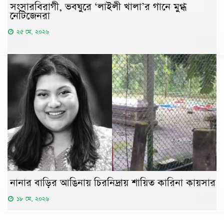
সংসারবিরাগী, ভবঘুরে ‘লাইলী খালা’র গানে মুগ্ধ
নেটিজেনরা
২৫ মে, ২০২৬
নানার বাড়ির আঙিনায় চিরনিদ্রায় শায়িত কারিনা কায়সার
১৮ মে, ২০২৬