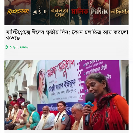
মাল্টিপ্লেক্সে ঈদের তৃতীয় দিন: কোন চলচ্চিত্র আয় করলো
কত?e
১ জুন, ২০২৬