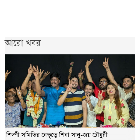
আরো খবর
শিল্পী সমিতির নেতৃত্বে শিবা সানু-জয় চৌধুরী