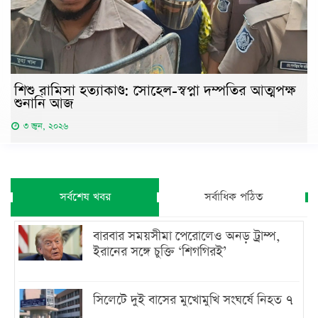
শিশু রামিসা হত্যাকাণ্ড: সোহেল-স্বপ্না দম্পতির আত্মপক্ষ
শুনানি আজ
৩ জুন, ২০২৬
সর্বশেষ খবর
সর্বাধিক পঠিত
বারবার সময়সীমা পেরোলেও অনড় ট্রাম্প,
ইরানের সঙ্গে চুক্তি ‘শিগগিরই’
সিলেটে দুই বাসের মুখোমুখি সংঘর্ষে নিহত ৭