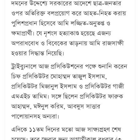
দমনের উদ্দেশ্যে সরকারের আদেশে ছাত্র-জনতার
ওপর অতিরিক্ত বলপ্রয়োগ করে আহত-নিহত করায়
পুলিশপ্রধান হিসেবে আমি লজ্জিত-অনুতপ্ত ও
ক্ষমাপ্রার্থী। যে নৃশংস হত্যাকাণ্ড হয়েছে এজন্য
অপরাধবোধ ও বিবেকের তাড়নায় আমি রাজসাক্ষী
হওয়ার সিদ্ধান্ত নিয়েছি।
ট্রাইব্যুনালে আজ প্রসিকিউশনের পক্ষে শুনানি করেন
চিফ প্রসিকিউটর মোহাম্মদ তাজুল ইসলাম,
প্রসিকিউটর মিজানুল ইসলাম ও প্রসিকিউটর গাজী
এমএইচ তামিম। সঙ্গে ছিলেন প্রসিকিউটর ফারুক
আহাম্মদ, মঈনুল করিম, আবদুস সাত্তার
পালোয়ানসহ অন্যরা।
এদিকে ১১তম দিনের মতো আজ সাক্ষ্যগ্রহণ শেষ
হয়েছে। তবে জেরার জন্য আগামীকাল বুধবার (৩