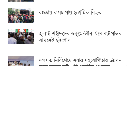
বগুড়ায় বাসচাপায় ৬ শ্রমিক নিহত
জুলাই শহীদদের ডকুমেন্টারি ঘিরে রাষ্ট্রপতির
সামনেই হট্টগোল
দলমত নির্বিশেষে সবার সহযোগিতায় উন্নয়ন
কাজ করতে চাই : ডিএনসিসি প্রশাসক
শেখ হাসিনা যেন ভারতের ভূখণ্ড ব্যবহার করে
রাজনৈতিক বক্তব্য দিতে না পারে
ট্রাম্পের সবশেষ ঘোষণার পর গাজায় একদিনে
সর্বোচ্চ নিহত