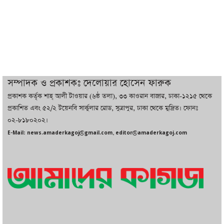
ইরানের সঙ্গে নতুন করে আলোচনায় বসছে
যুক্তরাষ্ট্র, জানালেন ট্রাম্প
চট্টগ্রামে ভয়াবহ গ্যাস সংকট : নিভেছে চুলা,
কমেছে উৎপাদন, বেড়েছে লোডশেডিং
সম্পাদক ও প্রকাশকঃ দেলোয়ার হোসেন ফারুক
প্রকাশক কর্তৃক শাহ্ আলী টাওয়ার (৬ষ্ঠ তলা), ৩৩ কাওরান বাজার, ঢাকা-১২১৫ থেকে
বাজারে কাঁচা মরিচে ‘আগুন’, ‘এত দাম তো
প্রকাশিত এবং ৫২/২ টয়েনবি সার্কুলার রোড, সুত্রাপুর, ঢাকা থেকে মুদ্রিত। ফোনঃ
আগে দেখিনি’
০২-৮১৮০২০২।
E-Mail: news.amaderkagoj@gmail.com, editor@amaderkagoj.com