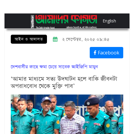
English
আইন ও আদালত
২ সেপ্টেম্বর, ২০২৫ ০৯:৪৫
Facebook
দেশবাসীর কাছে ক্ষমা চেয়ে সাবেক আইজিপি মামুন
‘আমার মাধ্যমে সত্য উদঘাটন হলে বাকি জীবনটা
অপরাধবোধ থেকে মুক্তি পাব’