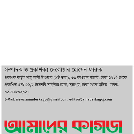
ট্রাম্পের সবশেষ ঘোষণার পর গাজায় একদিনে
সর্বোচ্চ নিহত
ইরানের সঙ্গে নতুন করে আলোচনায় বসছে
যুক্তরাষ্ট্র, জানালেন ট্রাম্প
চট্টগ্রামে ভয়াবহ গ্যাস সংকট : নিভেছে চুলা,
কমেছে উৎপাদন, বেড়েছে লোডশেডিং
সম্পাদক ও প্রকাশকঃ দেলোয়ার হোসেন ফারুক
প্রকাশক কর্তৃক শাহ্ আলী টাওয়ার (৬ষ্ঠ তলা), ৩৩ কাওরান বাজার, ঢাকা-১২১৫ থেকে
বাজারে কাঁচা মরিচে ‘আগুন’, ‘এত দাম তো
প্রকাশিত এবং ৫২/২ টয়েনবি সার্কুলার রোড, সুত্রাপুর, ঢাকা থেকে মুদ্রিত। ফোনঃ
আগে দেখিনি’
০২-৮১৮০২০২।
E-Mail: news.amaderkagoj@gmail.com, editor@amaderkagoj.com