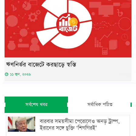
ঋণনির্ভর বাজেটে করছাড়ে স্বস্তি
১১ জুন, ২০২৬
সর্বশেষ খবর
সর্বাধিক পঠিত
বারবার সময়সীমা পেরোলেও অনড় ট্রাম্প,
ইরানের সঙ্গে চুক্তি ‘শিগগিরই’