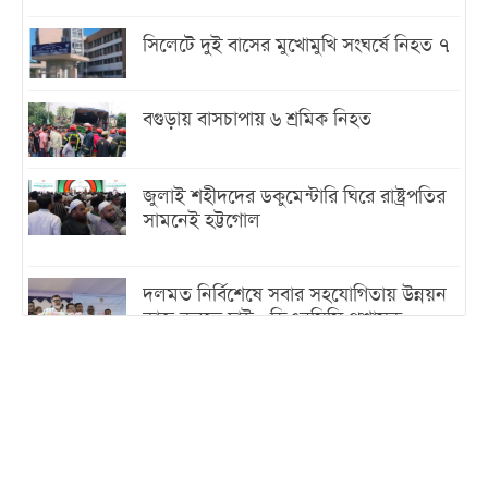
সিলেটে দুই বাসের মুখোমুখি সংঘর্ষে নিহত ৭
বগুড়ায় বাসচাপায় ৬ শ্রমিক নিহত
জুলাই শহীদদের ডকুমেন্টারি ঘিরে রাষ্ট্রপতির
সামনেই হট্টগোল
দলমত নির্বিশেষে সবার সহযোগিতায় উন্নয়ন
কাজ করতে চাই : ডিএনসিসি প্রশাসক
শেখ হাসিনা যেন ভারতের ভূখণ্ড ব্যবহার করে
রাজনৈতিক বক্তব্য দিতে না পারে