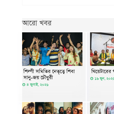
আরো খবর
শিল্পী সমিতির নেতৃত্বে শিবা
থিয়েটারের গ
সানু-জয় চৌধুরী
১৯ জুন, ২০২
৪ জুলাই, ২০২৬