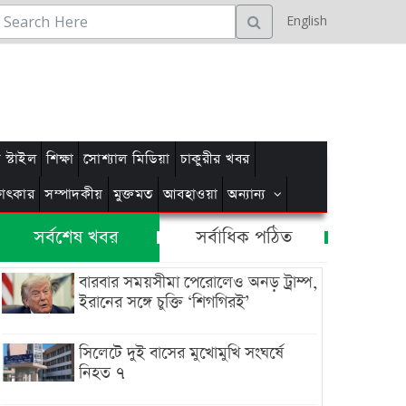
English
স্টাইল
শিক্ষা
সোশ্যাল মিডিয়া
চাকুরীর খবর
্ষাৎকার
সম্পাদকীয়
মুক্তমত
আবহাওয়া
অন্যান্য
সর্বশেষ খবর
সর্বাধিক পঠিত
বারবার সময়সীমা পেরোলেও অনড় ট্রাম্প,
ইরানের সঙ্গে চুক্তি ‘শিগগিরই’
সিলেটে দুই বাসের মুখোমুখি সংঘর্ষে
নিহত ৭