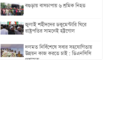
বগুড়ায় বাসচাপায় ৬ শ্রমিক নিহত
জুলাই শহীদদের ডকুমেন্টারি ঘিরে
রাষ্ট্রপতির সামনেই হট্টগোল
দলমত নির্বিশেষে সবার সহযোগিতায়
উন্নয়ন কাজ করতে চাই : ডিএনসিসি
প্রশাসক
শেখ হাসিনা যেন ভারতের ভূখণ্ড ব্যবহার
করে রাজনৈতিক বক্তব্য দিতে না পারে
ট্রাম্পের সবশেষ ঘোষণার পর গাজায়
একদিনে সর্বোচ্চ নিহত
ইরানের সঙ্গে নতুন করে আলোচনায়
বসছে যুক্তরাষ্ট্র, জানালেন ট্রাম্প