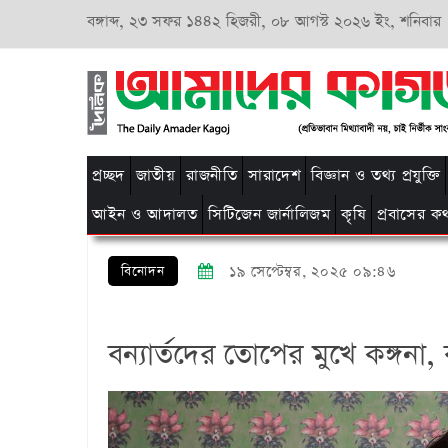
বঙ্গাব্দ,
২৩ সফর ১৪৪২ হিজরী,
০৮ আগস্ট ২০২৬ ইং, শনিবার
প্রচ্ছদ
জাতীয়
রাজনীতি
সারাদেশ
বিজ্ঞান ও তথ্য প্রযুক্তি
আইন ও আদালত
সিটিজেন জার্নালিজম
কৃষি
প্রবাসের ক
বিনোদন
১৯ সেপ্টেম্বর, ২০২৫ ০৯:৪৬
বন্যার্তদের তোপের মুখে কঙ্গন