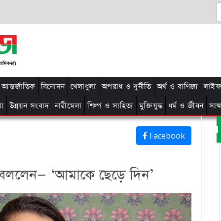
আন্তর্জাতিক
বিনোদন
খেলাধুলা
অপরাধ ও দুর্নীতি
অর্থ ও বাণিজ্য
লাইফ 
থা
উন্নয়ন সংবাদ
নারীমেলা
শিল্প ও সাহিত্য
মুক্তিযুদ্ধ
ধর্ম ও জীবন
সাক
Facebook
া, বললেন— ‘আমাকে ছেড়ে দিন’