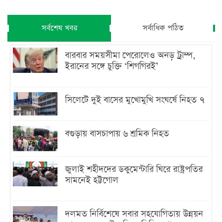
সর্বশেষ খবর
সর্বাধিক পঠিত
বারবার সময়সীমা পেরোলেও অনড় ট্রাম্প,
ইরানের সঙ্গে চুক্তি ‘শিগগিরই’
সিলেটে দুই বাসের মুখোমুখি সংঘর্ষে নিহত ৭
বগুড়ায় বাসচাপায় ৬ শ্রমিক নিহত
জুলাই শহীদদের ডকুমেন্টারি ঘিরে রাষ্ট্রপতির
সামনেই হট্টগোল
দলমত নির্বিশেষে সবার সহযোগিতায় উন্নয়ন