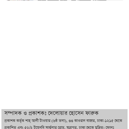
কাজ করতে চাই : ডিএনসিসি প্রশাসক
শেখ হাসিনা যেন ভারতের ভূখণ্ড ব্যবহার করে
রাজনৈতিক বক্তব্য দিতে না পারে
ট্রাম্পের সবশেষ ঘোষণার পর গাজায় একদিনে
সর্বোচ্চ নিহত
ইরানের সঙ্গে নতুন করে আলোচনায় বসছে
যুক্তরাষ্ট্র, জানালেন ট্রাম্প
চট্টগ্রামে ভয়াবহ গ্যাস সংকট : নিভেছে চুলা,
কমেছে উৎপাদন, বেড়েছে লোডশেডিং
সম্পাদক ও প্রকাশকঃ দেলোয়ার হোসেন ফারুক
প্রকাশক কর্তৃক শাহ্ আলী টাওয়ার (৬ষ্ঠ তলা), ৩৩ কাওরান বাজার, ঢাকা-১২১৫ থেকে
বাজারে কাঁচা মরিচে ‘আগুন’, ‘এত দাম তো
প্রকাশিত এবং ৫২/২ টয়েনবি সার্কুলার রোড, সুত্রাপুর, ঢাকা থেকে মুদ্রিত। ফোনঃ