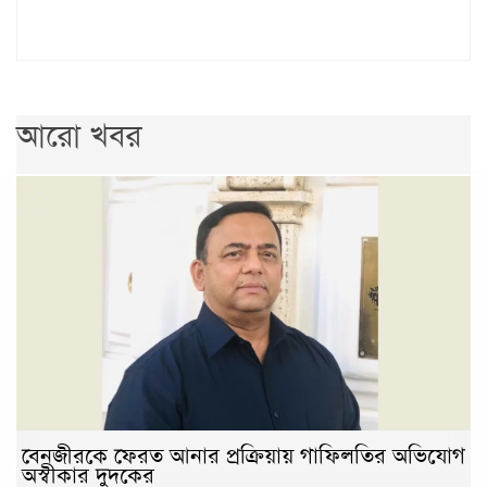
আরো খবর
বেনজীরকে ফেরত আনার প্রক্রিয়ায় গাফিলতির অভিযোগ
অস্বীকার দুদকের