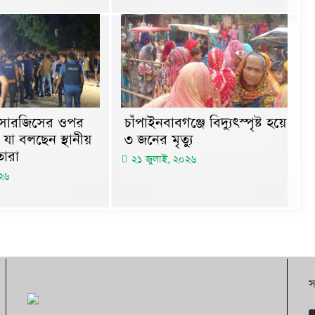
ন-সারজিসের ওপর
চাঁপাইনবাবগঞ্জে বিদ্যুৎস্পৃষ্ট হয়ে
যা বলছেন স্থানীয়
৩ জনের মৃত্যু
ারা
২১ জুলাই, ২০২৬
২৬
স