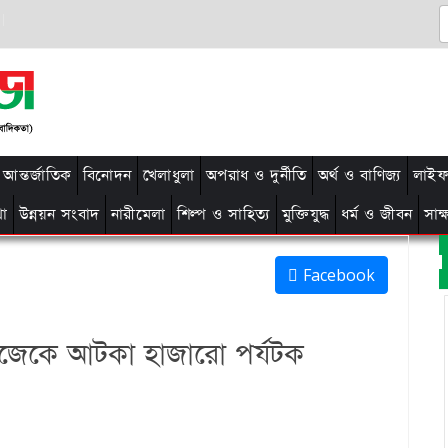
আন্তর্জাতিক
বিনোদন
খেলাধুলা
অপরাধ ও দুর্নীতি
অর্থ ও বাণিজ্য
লাইফ 
থা
উন্নয়ন সংবাদ
নারীমেলা
শিল্প ও সাহিত্য
মুক্তিযুদ্ধ
ধর্ম ও জীবন
সাক
Facebook
জেকে আটকা হাজারো পর্যটক