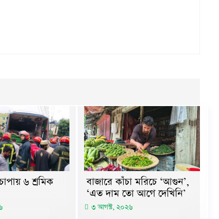
বাজারে কাঁচা মরিচে ‘আগুন’,
চাপায় ৬ শ্রমিক
‘এত দাম তো আগে দেখিনি’
৩ আগস্ট, ২০২৬
৬