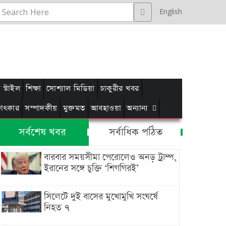
English
স্টাইল
শিক্ষা
সোশ্যাল মিডিয়া
চাকুরীর খবর
্ষাৎকার
সম্পাদকীয়
মুক্তমত
আবহাওয়া
অন্যান্য
সর্বশেষ খবর
সর্বাধিক পঠিত
বারবার সময়সীমা পেরোলেও অনড় ট্রাম্প,
ইরানের সঙ্গে চুক্তি ‘শিগগিরই’
সিলেটে দুই বাসের মুখোমুখি সংঘর্ষে
নিহত ৭