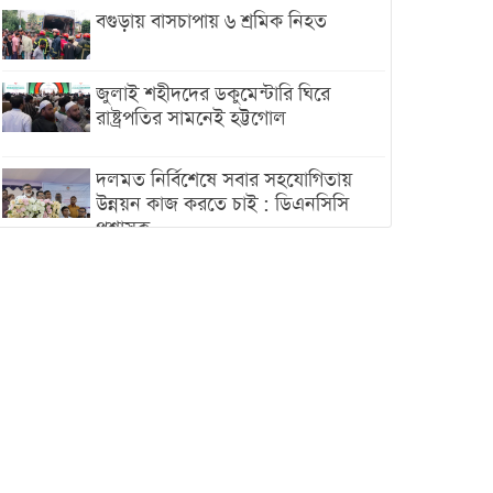
বগুড়ায় বাসচাপায় ৬ শ্রমিক নিহত
জুলাই শহীদদের ডকুমেন্টারি ঘিরে
রাষ্ট্রপতির সামনেই হট্টগোল
দলমত নির্বিশেষে সবার সহযোগিতায়
উন্নয়ন কাজ করতে চাই : ডিএনসিসি
প্রশাসক
শেখ হাসিনা যেন ভারতের ভূখণ্ড ব্যবহার
করে রাজনৈতিক বক্তব্য দিতে না পারে
ট্রাম্পের সবশেষ ঘোষণার পর গাজায়
একদিনে সর্বোচ্চ নিহত
ইরানের সঙ্গে নতুন করে আলোচনায়
বসছে যুক্তরাষ্ট্র, জানালেন ট্রাম্প