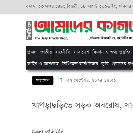
বঙ্গাব্দ,
২৩ সফর ১৪৪২ হিজরী,
০৮ আগস্ট ২০২৬ ইং, শনিবার
প্রচ্ছদ
জাতীয়
রাজনীতি
সারাদেশ
বিজ্ঞান ও তথ্য প্রযুক্তি
আইন ও আদালত
সিটিজেন জার্নালিজম
কৃষি
প্রবাসের ক
২৭ সেপ্টেম্বর, ২০২৫ ১২:২১
সারাদেশ
খাগড়াছড়িতে সড়ক অবরোধ, সা
জেলা প্রতিনিধি