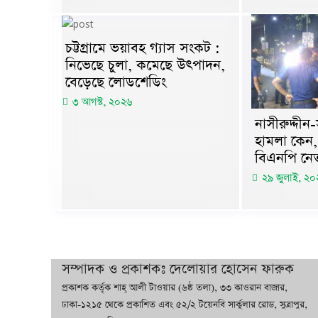
চট্টগ্রামে ভয়াবহ গ্যাস সংকট :
নিভেছে চুলা, কমেছে উৎপাদন,
বেড়েছে লোডশেডিং
৩ আগস্ট, ২০২৬
নাসীরুদ্দী
হামলা কেন, 
বিএনপি নেত
২৯ জুলাই, ২০
সম্পাদক ও প্রকাশকঃ দেলোয়ার হোসেন ফারুক
প্রকাশক কর্তৃক শাহ্ আলী টাওয়ার (৬ষ্ঠ তলা), ৩৩ কাওরান বাজার,
ঢাকা-১২১৫ থেকে প্রকাশিত এবং ৫২/২ টয়েনবি সার্কুলার রোড, সুত্রাপুর,