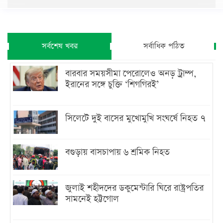
সর্বশেষ খবর
সর্বাধিক পঠিত
বারবার সময়সীমা পেরোলেও অনড় ট্রাম্প,
ইরানের সঙ্গে চুক্তি ‘শিগগিরই’
সিলেটে দুই বাসের মুখোমুখি সংঘর্ষে নিহত ৭
বগুড়ায় বাসচাপায় ৬ শ্রমিক নিহত
জুলাই শহীদদের ডকুমেন্টারি ঘিরে রাষ্ট্রপতির
সামনেই হট্টগোল