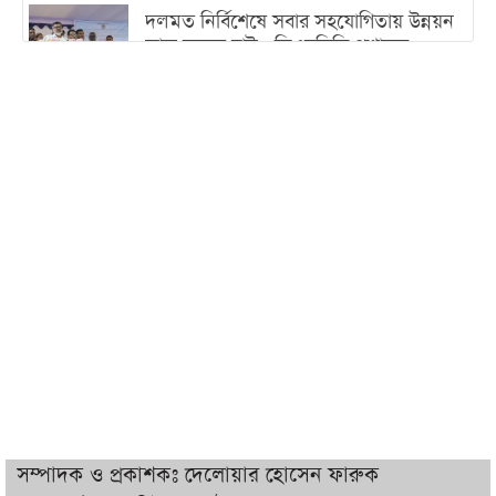
দলমত নির্বিশেষে সবার সহযোগিতায় উন্নয়ন
কাজ করতে চাই : ডিএনসিসি প্রশাসক
শেখ হাসিনা যেন ভারতের ভূখণ্ড ব্যবহার করে
রাজনৈতিক বক্তব্য দিতে না পারে
ট্রাম্পের সবশেষ ঘোষণার পর গাজায় একদিনে
সর্বোচ্চ নিহত
ইরানের সঙ্গে নতুন করে আলোচনায় বসছে
যুক্তরাষ্ট্র, জানালেন ট্রাম্প
চট্টগ্রামে ভয়াবহ গ্যাস সংকট : নিভেছে চুলা,
কমেছে উৎপাদন, বেড়েছে লোডশেডিং
সম্পাদক ও প্রকাশকঃ দেলোয়ার হোসেন ফারুক