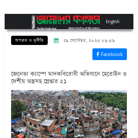
English
অপরাধ ও দুর্নীতি
২৯ সেপ্টেম্বর, ২০২৫ ০৯:৫৯
Facebook
জেনেভা ক্যাম্পে মাদকবিরোধী অভিযানে হেরোইন ও
দেশীয় অস্ত্রসহ গ্রেপ্তার ২১