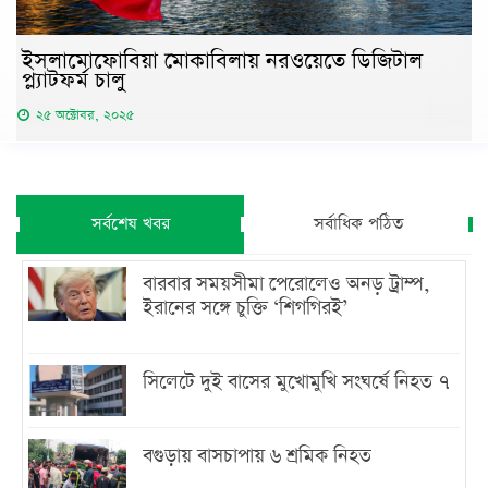
ইসলামোফোবিয়া মোকাবিলায় নরওয়েতে ডিজিটাল
প্ল্যাটফর্ম চালু
২৫ অক্টোবর, ২০২৫
সর্বশেষ খবর
সর্বাধিক পঠিত
বারবার সময়সীমা পেরোলেও অনড় ট্রাম্প,
ইরানের সঙ্গে চুক্তি ‘শিগগিরই’
সিলেটে দুই বাসের মুখোমুখি সংঘর্ষে নিহত ৭
বগুড়ায় বাসচাপায় ৬ শ্রমিক নিহত