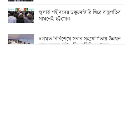
জুলাই শহীদদের ডকুমেন্টারি ঘিরে রাষ্ট্রপতির
সামনেই হট্টগোল
দলমত নির্বিশেষে সবার সহযোগিতায় উন্নয়ন
কাজ করতে চাই : ডিএনসিসি প্রশাসক
শেখ হাসিনা যেন ভারতের ভূখণ্ড ব্যবহার করে
রাজনৈতিক বক্তব্য দিতে না পারে
ট্রাম্পের সবশেষ ঘোষণার পর গাজায় একদিনে
সর্বোচ্চ নিহত
ইরানের সঙ্গে নতুন করে আলোচনায় বসছে
যুক্তরাষ্ট্র, জানালেন ট্রাম্প