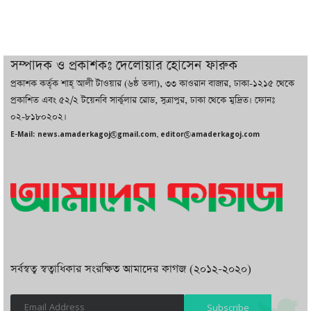
চট্টগ্রামে ভয়াবহ গ্যাস সংকট : নিভেছে চুলা,
কমেছে উৎপাদন, বেড়েছে লোডশেডিং
সম্পাদক ও প্রকাশকঃ দেলোয়ার হোসেন ফারুক
প্রকাশক কর্তৃক শাহ্ আলী টাওয়ার (৬ষ্ঠ তলা), ৩৩ কাওরান বাজার, ঢাকা-১২১৫ থেকে
বাজারে কাঁচা মরিচে ‘আগুন’, ‘এত দাম তো
প্রকাশিত এবং ৫২/২ টয়েনবি সার্কুলার রোড, সুত্রাপুর, ঢাকা থেকে মুদ্রিত। ফোনঃ
আগে দেখিনি’
০২-৮১৮০২০২।
E-Mail: news.amaderkagoj@gmail.com, editor@amaderkagoj.com
সর্বস্বত্ব স্বত্বাধিকার সংরক্ষিত আমাদের কাগজ (২০১২-২০২০)