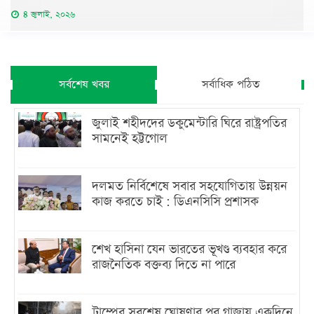
৪ জুলাই, ২০২৬
সর্বশেষ খবর
সর্বাধিক পঠিত
জুলাই শহীদদের ডকুমেন্টারি ঘিরে রাষ্ট্রপতির
সামনেই হট্টগোল
দলমত নির্বিশেষে সবার সহযোগিতায় উন্নয়ন
কাজ করতে চাই : ডিএনসিসি প্রশাসক
শেখ হাসিনা যেন ভারতের ভূখণ্ড ব্যবহার করে
রাজনৈতিক বক্তব্য দিতে না পারে
ট্রাম্পের সবশেষ ঘোষণার পর গাজায় একদিনে