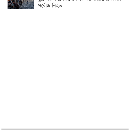
সর্বোচ্চ নিহত
ইরানের সঙ্গে নতুন করে আলোচনায় বসছে
যুক্তরাষ্ট্র, জানালেন ট্রাম্প
চট্টগ্রামে ভয়াবহ গ্যাস সংকট : নিভেছে চুলা,
কমেছে উৎপাদন, বেড়েছে লোডশেডিং
বাজারে কাঁচা মরিচে ‘আগুন’, ‘এত দাম তো
আগে দেখিনি’
তরুণ উদ্ভাবক ও প্রযুক্তি উদ্যোক্তাদের পাশে
থাকবে সরকার: প্রধানমন্ত্রী
দুবাইয়ে বেনজীরের জামিন বাতিল করতে ল