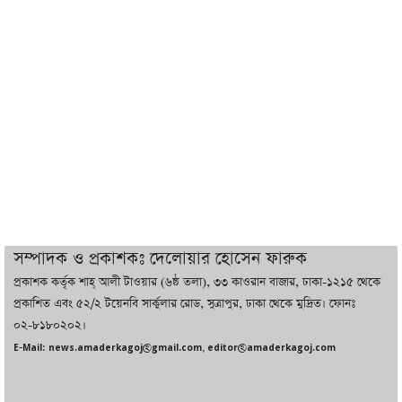
ট্রাম্পের সবশেষ ঘোষণার পর গাজায় একদিনে
সর্বোচ্চ নিহত
ইরানের সঙ্গে নতুন করে আলোচনায় বসছে
যুক্তরাষ্ট্র, জানালেন ট্রাম্প
চট্টগ্রামে ভয়াবহ গ্যাস সংকট : নিভেছে চুলা,
কমেছে উৎপাদন, বেড়েছে লোডশেডিং
সম্পাদক ও প্রকাশকঃ দেলোয়ার হোসেন ফারুক
প্রকাশক কর্তৃক শাহ্ আলী টাওয়ার (৬ষ্ঠ তলা), ৩৩ কাওরান বাজার, ঢাকা-১২১৫ থেকে
বাজারে কাঁচা মরিচে ‘আগুন’, ‘এত দাম তো
প্রকাশিত এবং ৫২/২ টয়েনবি সার্কুলার রোড, সুত্রাপুর, ঢাকা থেকে মুদ্রিত। ফোনঃ
আগে দেখিনি’
০২-৮১৮০২০২।
E-Mail: news.amaderkagoj@gmail.com, editor@amaderkagoj.com