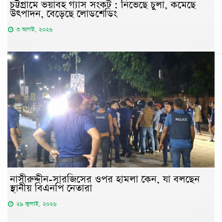
চট্টগ্রামে ভয়াবহ গ্যাস সংকট : নিভেছে চুলা, কমেছে
উৎপাদন, বেড়েছে লোডশেডিং
৩ আগস্ট, ২০২৬
নাসীরুদ্দীন-সারজিসের ওপর হামলা কেন, যা বলছেন
স্থানীয় বিএনপি নেতারা
২৯ জুলাই, ২০২৬