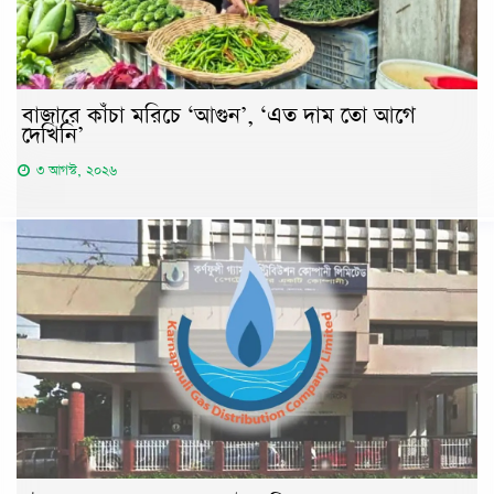
বাজারে কাঁচা মরিচে ‘আগুন’, ‘এত দাম তো আগে
দেখিনি’
৩ আগস্ট, ২০২৬