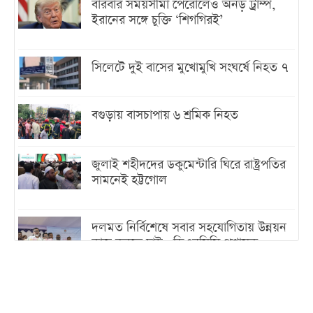
বারবার সময়সীমা পেরোলেও অনড় ট্রাম্প,
ইরানের সঙ্গে চুক্তি ‘শিগগিরই’
সিলেটে দুই বাসের মুখোমুখি সংঘর্ষে নিহত ৭
বগুড়ায় বাসচাপায় ৬ শ্রমিক নিহত
জুলাই শহীদদের ডকুমেন্টারি ঘিরে রাষ্ট্রপতির
সামনেই হট্টগোল
দলমত নির্বিশেষে সবার সহযোগিতায় উন্নয়ন
কাজ করতে চাই : ডিএনসিসি প্রশাসক
শেখ হাসিনা যেন ভারতের ভূখণ্ড ব্যবহার করে
রাজনৈতিক বক্তব্য দিতে না পারে