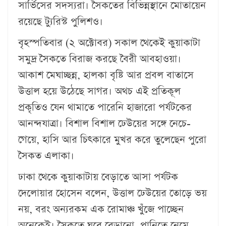
সার্ভিসের সদস্যরা। সৈকতের বিভিন্নস্থানে মোতায়েন
রয়েছে ট্যুরিস্ট পুলিশও।
বৃহস্পতিবার (২ অক্টোবর) সকাল থেকেই কুয়াকাটা
সমুদ্র সৈকতে বিরাজ করছে বৈরী আবহাওয়া।
আকাশ মেঘাচ্ছন্ন, হালকা বৃষ্টি আর প্রবল বাতাসে
উত্তাল হয়ে উঠেছে সাগর। অথচ এই প্রতিকূল
প্রকৃতিও যেন থামাতে পারেনি হাজারো পর্যটকের
আনন্দযাত্রা। বিশাল বিশাল ঢেউয়ের সঙ্গে নেচে-
গেয়ে, হাসি আর চিৎকারে মুখর করে তুলেছেন পুরো
সৈকত এলাকা।
ঢাকা থেকে কুয়াকাটায় বেড়াতে আসা পর্যটক
দেলোয়ার হোসেন বলেন, উত্তাল ঢেউয়ের তোড়ে ভয়
নয়, বরং অন্যরকম এক রোমাঞ্চ খুঁজে পাচ্ছেন
অনেকেই। সৈকতে ঘুরে বেড়ানো, পানিতে নেমে