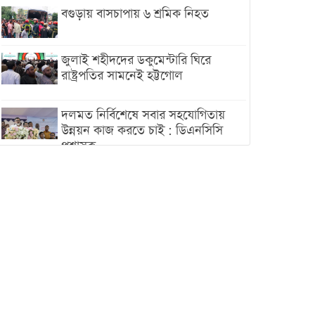
বগুড়ায় বাসচাপায় ৬ শ্রমিক নিহত
জুলাই শহীদদের ডকুমেন্টারি ঘিরে
রাষ্ট্রপতির সামনেই হট্টগোল
দলমত নির্বিশেষে সবার সহযোগিতায়
উন্নয়ন কাজ করতে চাই : ডিএনসিসি
প্রশাসক
শেখ হাসিনা যেন ভারতের ভূখণ্ড ব্যবহার
করে রাজনৈতিক বক্তব্য দিতে না পারে
ট্রাম্পের সবশেষ ঘোষণার পর গাজায়
একদিনে সর্বোচ্চ নিহত
ইরানের সঙ্গে নতুন করে আলোচনায়
বসছে যুক্তরাষ্ট্র, জানালেন ট্রাম্প