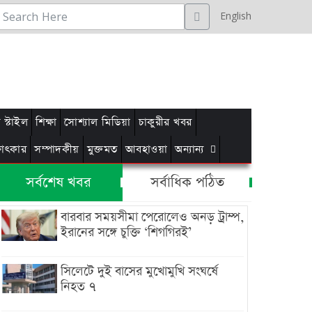
English
স্টাইল
শিক্ষা
সোশ্যাল মিডিয়া
চাকুরীর খবর
্ষাৎকার
সম্পাদকীয়
মুক্তমত
আবহাওয়া
অন্যান্য
সর্বশেষ খবর
সর্বাধিক পঠিত
বারবার সময়সীমা পেরোলেও অনড় ট্রাম্প,
ইরানের সঙ্গে চুক্তি ‘শিগগিরই’
সিলেটে দুই বাসের মুখোমুখি সংঘর্ষে
নিহত ৭