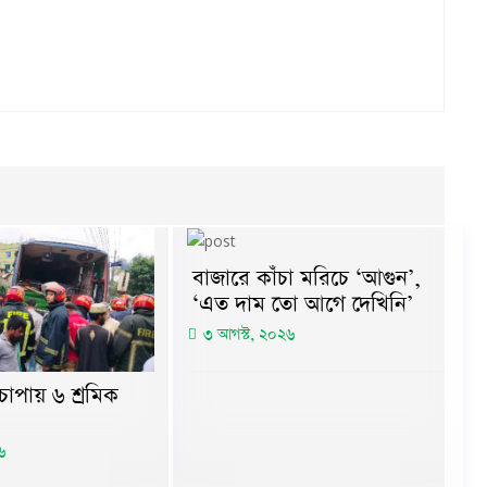
বাজারে কাঁচা মরিচে ‘আগুন’,
‘এত দাম তো আগে দেখিনি’
৩ আগস্ট, ২০২৬
চাপায় ৬ শ্রমিক
৬