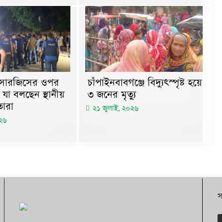
ন-সারজিসের ওপর
চাঁপাইনবাবগঞ্জে বিদ্যুৎস্পৃষ্ট হয়ে
যা বলছেন স্থানীয়
৩ জনের মৃত্যু
ারা
২১ জুলাই, ২০২৬
২৬
স