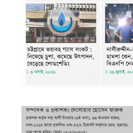
নাসীরুদ্দী
চট্টগ্রামে ভয়াবহ গ্যাস সংকট :
হামলা কেন, 
নিভেছে চুলা, কমেছে উৎপাদন,
বিএনপি নেত
বেড়েছে লোডশেডিং
২৯ জুলাই, ২০
৩ আগস্ট, ২০২৬
সম্পাদক ও প্রকাশকঃ দেলোয়ার হোসেন ফারুক
প্রকাশক কর্তৃক শাহ্ আলী টাওয়ার (৬ষ্ঠ তলা), ৩৩ কাওরান বাজার,
ঢাকা-১২১৫ থেকে প্রকাশিত এবং ৫২/২ টয়েনবি সার্কুলার রোড, সুত্রাপুর,
ঢাকা থেকে মুদ্রিত। ফোনঃ ০২-৮১৮০২০২।