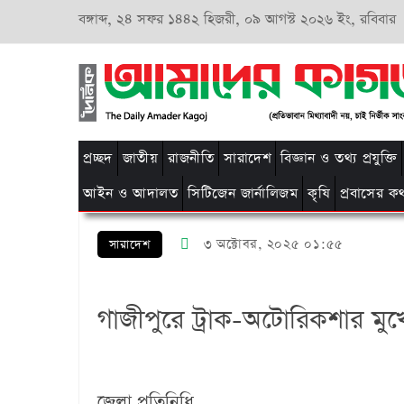
বঙ্গাব্দ,
২৪ সফর ১৪৪২ হিজরী,
০৯ আগস্ট ২০২৬ ইং, রবিবার
প্রচ্ছদ
জাতীয়
রাজনীতি
সারাদেশ
বিজ্ঞান ও তথ্য প্রযুক্তি
আইন ও আদালত
সিটিজেন জার্নালিজম
কৃষি
প্রবাসের ক
৩ অক্টোবর, ২০২৫ ০১:৫৫
সারাদেশ
গাজীপুরে ট্রাক-অটোরিকশার মুখ
জেলা প্রতিনিধি