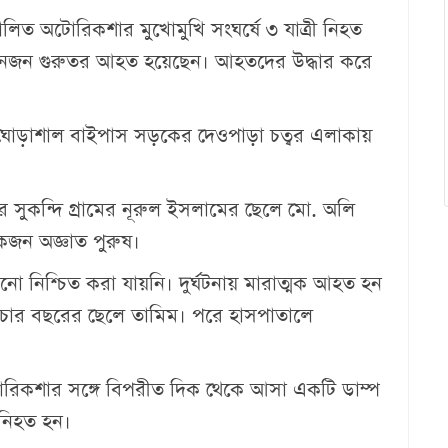
ালিত অটোরিকশার মুখোমুখি সংঘর্ষে ৩ যাত্রী নিহত
নজন গুরুতর আহত হয়েছেন। আহতদের উদ্ধার করে
ী–ঘোড়াশাল বাইপাস সড়কের দেওপাড়া চত্বর এলাকায়
ুকন্দি গ্রামের নূরুল ইসলামের ছেলে মো. অলি
কজন অজ্ঞাত পুরুষ।
নিশ্চিত করা যায়নি। দুর্ঘটনায় মারাত্মক আহত হন
ের চার বছরের ছেলে তামিম। পরে হাসপাতালে
অটোরিকশার সঙ্গে বিপরীত দিক থেকে আসা একটি ডাম্প
ী নিহত হন।