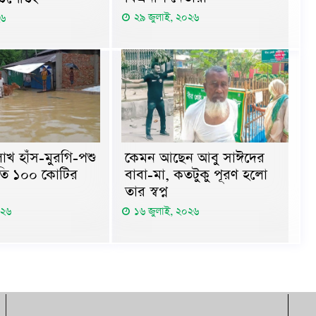
২৯ জুলাই, ২০২৬
২৬
াখ হাঁস-মুরগি-পশু
কেমন আছেন আবু সাঈদের
্ষতি ১০০ কোটির
বাবা-মা, কতটুকু পূরণ হলো
তার স্বপ্ন
০২৬
১৬ জুলাই, ২০২৬