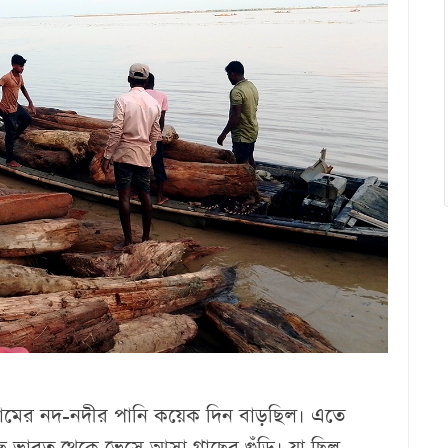
িগ্রামের নদ-নদীর পানি কয়েক দিন বাড়ছিল। এতে
গেছে ভারত থেকে ভেসে আসা গাছের গুঁড়ি। যা ছিল