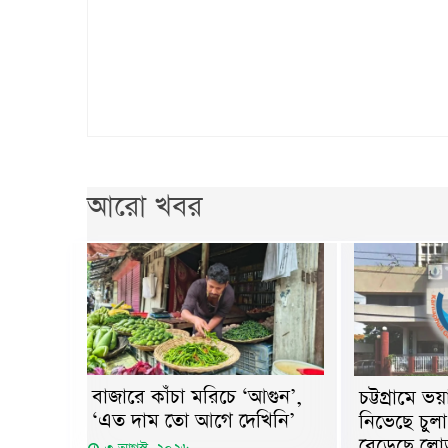
আরো খবর
বাজারে কাঁচা মরিচে ‘আগুন’,
চট্টগ্রামে 
‘এত দাম তো আগে দেখিনি’
নিভেছে চুল
বেড়েছে লো