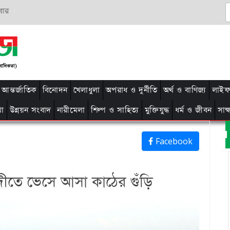
বার
আন্তর্জাতিক
বিনোদন
খেলাধুলা
অপরাধ ও দুর্নীতি
অর্থ ও বাণিজ্য
লাইফ 
থা
উন্নয়ন সংবাদ
নারীমেলা
শিল্প ও সাহিত্য
মুক্তিযুদ্ধ
ধর্ম ও জীবন
সাক
Facebook
 নদীতে ভেসে আসা কাঠের গুঁড়ি