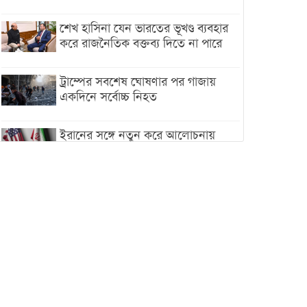
শেখ হাসিনা যেন ভারতের ভূখণ্ড ব্যবহার
করে রাজনৈতিক বক্তব্য দিতে না পারে
ট্রাম্পের সবশেষ ঘোষণার পর গাজায়
একদিনে সর্বোচ্চ নিহত
ইরানের সঙ্গে নতুন করে আলোচনায়
বসছে যুক্তরাষ্ট্র, জানালেন ট্রাম্প
চট্টগ্রামে ভয়াবহ গ্যাস সংকট : নিভেছে
চুলা, কমেছে উৎপাদন, বেড়েছে
লোডশেডিং
বাজারে কাঁচা মরিচে ‘আগুন’, ‘এত দাম
তো আগে দেখিনি’