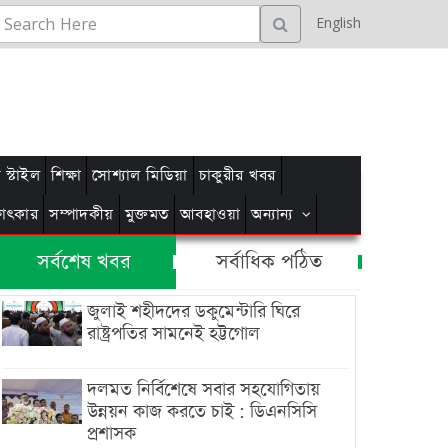
English
স্টাইল
শিক্ষা
সোশ্যাল মিডিয়া
চাকুরীর খবর
্ষাৎকার
সম্পাদকীয়
মুক্তমত
আবহাওয়া
অন্যান্য
সর্বশেষ খবর
সর্বাধিক পঠিত
জুলাই শহীদদের ডকুমেন্টারি ঘিরে
রাষ্ট্রপতির সামনেই হট্টগোল
দলমত নির্বিশেষে সবার সহযোগিতায়
উন্নয়ন কাজ করতে চাই : ডিএনসিসি
প্রশাসক