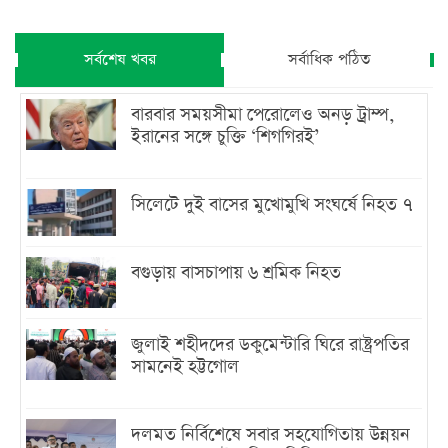
সর্বশেষ খবর
সর্বাধিক পঠিত
বারবার সময়সীমা পেরোলেও অনড় ট্রাম্প,
ইরানের সঙ্গে চুক্তি ‘শিগগিরই’
সিলেটে দুই বাসের মুখোমুখি সংঘর্ষে নিহত ৭
বগুড়ায় বাসচাপায় ৬ শ্রমিক নিহত
জুলাই শহীদদের ডকুমেন্টারি ঘিরে রাষ্ট্রপতির
সামনেই হট্টগোল
দলমত নির্বিশেষে সবার সহযোগিতায় উন্নয়ন