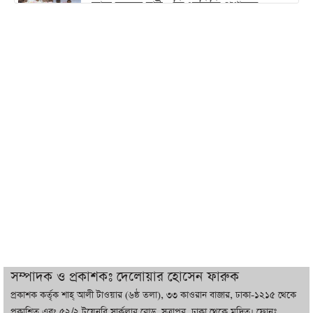
কাজ করতে চাই : ডিএনসিসি প্রশাসক
শেখ হাসিনা যেন ভারতের ভূখণ্ড ব্যবহার করে
রাজনৈতিক বক্তব্য দিতে না পারে
ট্রাম্পের সবশেষ ঘোষণার পর গাজায় একদিনে
সর্বোচ্চ নিহত
ইরানের সঙ্গে নতুন করে আলোচনায় বসছে
যুক্তরাষ্ট্র, জানালেন ট্রাম্প
চট্টগ্রামে ভয়াবহ গ্যাস সংকট : নিভেছে চুলা,
কমেছে উৎপাদন, বেড়েছে লোডশেডিং
সম্পাদক ও প্রকাশকঃ দেলোয়ার হোসেন ফারুক
প্রকাশক কর্তৃক শাহ্ আলী টাওয়ার (৬ষ্ঠ তলা), ৩৩ কাওরান বাজার, ঢাকা-১২১৫ থেকে
বাজারে কাঁচা মরিচে ‘আগুন’, ‘এত দাম তো
প্রকাশিত এবং ৫২/২ টয়েনবি সার্কুলার রোড, সুত্রাপুর, ঢাকা থেকে মুদ্রিত। ফোনঃ