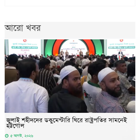
আরো খবর
জুলাই শহীদদের ডকুমেন্টারি ঘিরে রাষ্ট্রপতির সামনেই
হট্টগোল
৫ আগস্ট, ২০২৬