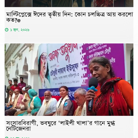
মাল্টিপ্লেক্সে ঈদের তৃতীয় দিন: কোন চলচ্চিত্র আয় করলো
কত?e
১ জুন, ২০২৬
সংসারবিরাগী, ভবঘুরে ‘লাইলী খালা’র গানে মুগ্ধ
নেটিজেনরা