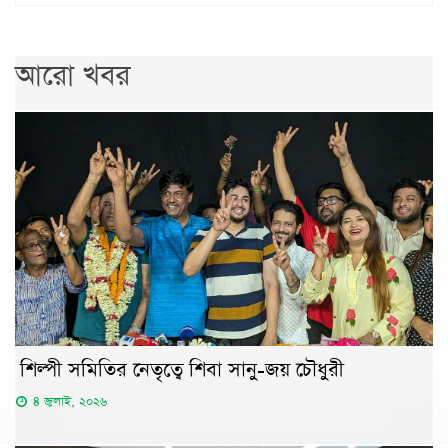
আরো খবর
শিল্পী সমিতির নেতৃত্বে শিবা সানু-জয় চৌধুরী
৪ জুলাই, ২০২৬