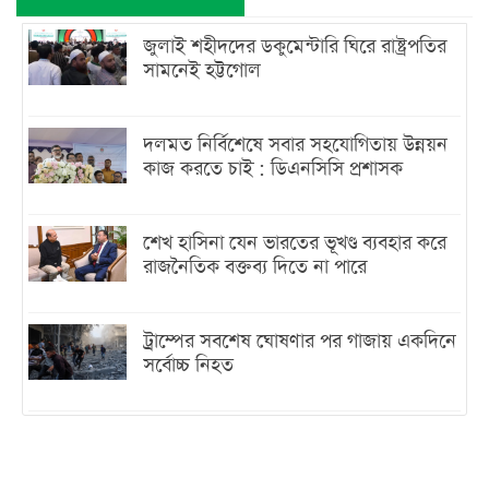
জুলাই শহীদদের ডকুমেন্টারি ঘিরে রাষ্ট্রপতির
সামনেই হট্টগোল
দলমত নির্বিশেষে সবার সহযোগিতায় উন্নয়ন
কাজ করতে চাই : ডিএনসিসি প্রশাসক
শেখ হাসিনা যেন ভারতের ভূখণ্ড ব্যবহার করে
রাজনৈতিক বক্তব্য দিতে না পারে
ট্রাম্পের সবশেষ ঘোষণার পর গাজায় একদিনে
সর্বোচ্চ নিহত
ইরানের সঙ্গে নতুন করে আলোচনায় বসছে
যুক্তরাষ্ট্র, জানালেন ট্রাম্প