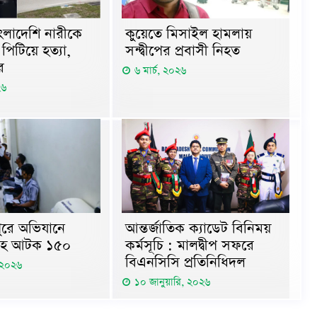
কুয়েতে মিসাইল হামলায়
 বাংলাদেশি নারীকে
সন্দ্বীপের প্রবাসী নিহত
 পিটিয়ে হত্যা,
র
৬ মার্চ, ২০২৬
২৬
ুরে অভিযানে
আন্তর্জাতিক ক্যাডেট বিনিময়
িসহ আটক ১৫০
কর্মসূচি : মালদ্বীপ সফরে
বিএনসিসি প্রতিনিধিদল
, ২০২৬
১০ জানুয়ারি, ২০২৬