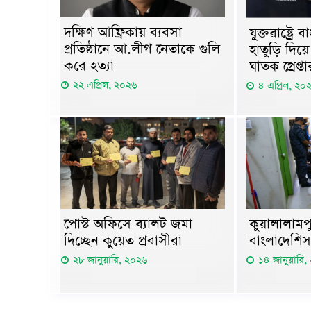
দক্ষিণ আফ্রিকায় ব্যবসা
যুক্তরাষ্ট্রে
প্রতিষ্ঠানে আ.লীগ নেতাকে গুলি
হাতুড়ি দিয়ে
করে হত্যা
ঘাতক গ্রেপ্তা
২২ এপ্রিল, ২০২৬
৪ এপ্রিল, ২০
পোস্ট অফিসে ব্যালট জমা
কুয়ালালামপ
দিচ্ছেন কুয়েত প্রবাসীরা
বাংলাদেশ
২৮ জানুয়ারি, ২০২৬
১৪ জানুয়ারি