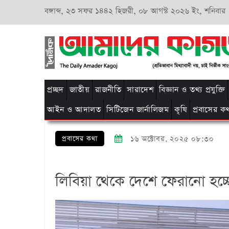
বঙ্গাব্দ,
২৩ সফর ১৪৪২ হিজরী,
০৮ আগস্ট ২০২৬ ইং, শনিবার
প্রচ্ছদ
জাতীয়
রাজনীতি
সারাদেশ
বিজ্ঞান ও তথ্য প্রযুক্তি
আইন ও আদালত
সিটিজেন জার্নালিজম
কৃষি
প্রবাসের ক
প্রবাসের কথা
১৬ অক্টোবর, ২০২৫ ০৮:৩০
লিবিয়া থেকে দে‌শে ফেরা‌নো হ