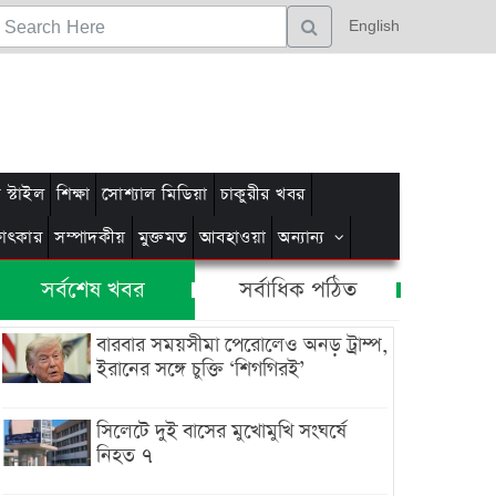
English
স্টাইল
শিক্ষা
সোশ্যাল মিডিয়া
চাকুরীর খবর
্ষাৎকার
সম্পাদকীয়
মুক্তমত
আবহাওয়া
অন্যান্য
সর্বশেষ খবর
সর্বাধিক পঠিত
বারবার সময়সীমা পেরোলেও অনড় ট্রাম্প,
ইরানের সঙ্গে চুক্তি ‘শিগগিরই’
সিলেটে দুই বাসের মুখোমুখি সংঘর্ষে
নিহত ৭