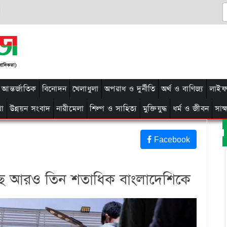
আন্তর্জাতিক
বিনোদন
খেলাধুলা
অপরাধ ও দুর্নীতি
অর্থ ও বাণিজ্য
লাইফ 
থা
উন্নয়ন সংবাদ
নারীমেলা
শিল্প ও সাহিত্য
মুক্তিযুদ্ধ
ধর্ম ও জীবন
সাক
Facebook
‌চ্ছে আরও তিন শতাধিক বাংলাদেশিকে