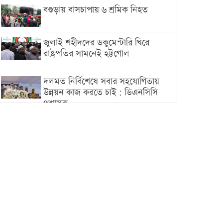
বগুড়ায় বাসচাপায় ৬ শ্রমিক নিহত
জুলাই শহীদদের ডকুমেন্টারি ঘিরে
রাষ্ট্রপতির সামনেই হট্টগোল
দলমত নির্বিশেষে সবার সহযোগিতায়
উন্নয়ন কাজ করতে চাই : ডিএনসিসি
প্রশাসক
শেখ হাসিনা যেন ভারতের ভূখণ্ড ব্যবহার
করে রাজনৈতিক বক্তব্য দিতে না পারে
ট্রাম্পের সবশেষ ঘোষণার পর গাজায়
একদিনে সর্বোচ্চ নিহত
ইরানের সঙ্গে নতুন করে আলোচনায়
বসছে যুক্তরাষ্ট্র, জানালেন ট্রাম্প