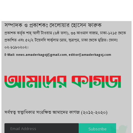
থাকবে সরকার: প্রধানমন্ত্রী
দুবাইয়ে বেনজীরের জামিন বাতিল করতে ল
সম্পাদক ও প্রকাশকঃ দেলোয়ার হোসেন ফারুক
ফার্ম নিয়োগ করেছে সরকার
প্রকাশক কর্তৃক শাহ্ আলী টাওয়ার (৬ষ্ঠ তলা), ৩৩ কাওরান বাজার, ঢাকা-১২১৫ থেকে
প্রকাশিত এবং ৫২/২ টয়েনবি সার্কুলার রোড, সুত্রাপুর, ঢাকা থেকে মুদ্রিত। ফোনঃ
০২-৮১৮০২০২।
বেনজীরকে ফিরিয়ে এনে বিচার কাজ সম্পন্ন
E-Mail: news.amaderkagoj@gmail.com, editor@amaderkagoj.com
করা হবে : পররাষ্ট্র প্রতিমন্ত্রী
সর্বস্বত্ব স্বত্বাধিকার সংরক্ষিত আমাদের কাগজ (২০১২-২০২০)