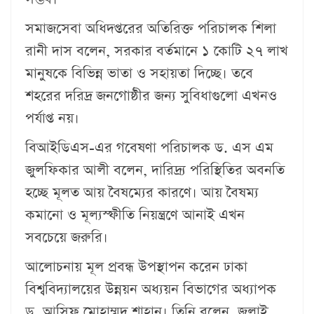
সমাজসেবা অধিদপ্তরের অতিরিক্ত পরিচালক শিলা
রানী দাস বলেন, সরকার বর্তমানে ১ কোটি ২৭ লাখ
মানুষকে বিভিন্ন ভাতা ও সহায়তা দিচ্ছে। তবে
শহরের দরিদ্র জনগোষ্ঠীর জন্য সুবিধাগুলো এখনও
পর্যাপ্ত নয়।
বিআইডিএস-এর গবেষণা পরিচালক ড. এস এম
জুলফিকার আলী বলেন, দারিদ্র্য পরিস্থিতির অবনতি
হচ্ছে মূলত আয় বৈষম্যের কারণে। আয় বৈষম্য
কমানো ও মূল্যস্ফীতি নিয়ন্ত্রণে আনাই এখন
সবচেয়ে জরুরি।
আলোচনায় মূল প্রবন্ধ উপস্থাপন করেন ঢাকা
বিশ্ববিদ্যালয়ের উন্নয়ন অধ্যয়ন বিভাগের অধ্যাপক
ড. আসিফ মোহাম্মদ শাহান। তিনি বলেন, জুলাই