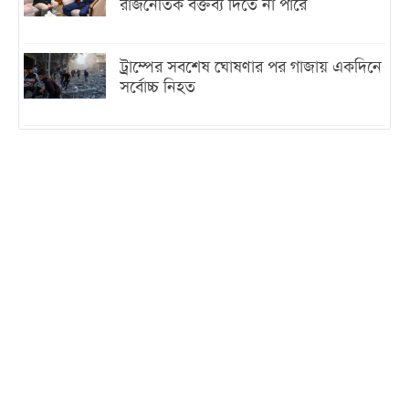
রাজনৈতিক বক্তব্য দিতে না পারে
ট্রাম্পের সবশেষ ঘোষণার পর গাজায় একদিনে
সর্বোচ্চ নিহত
ইরানের সঙ্গে নতুন করে আলোচনায় বসছে
যুক্তরাষ্ট্র, জানালেন ট্রাম্প
চট্টগ্রামে ভয়াবহ গ্যাস সংকট : নিভেছে চুলা,
কমেছে উৎপাদন, বেড়েছে লোডশেডিং
বাজারে কাঁচা মরিচে ‘আগুন’, ‘এত দাম তো
আগে দেখিনি’
তরুণ উদ্ভাবক ও প্রযুক্তি উদ্যোক্তাদের পাশে