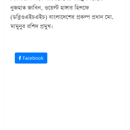
নুজহাত জাবিন, ওয়েল্ট হাঙ্গার হিলফে
(ডব্লিওএইচএইচ) বাংলাদেশের প্রকল্প প্রধান মো.
মামুনুর রশিদ প্রমুখ।
Facebook