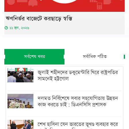
ঋণনির্ভর বাজেটে করছাড়ে স্বস্তি
১১ জুন, ২০২৬
সর্বশেষ খবর
সর্বাধিক পঠিত
জুলাই শহীদদের ডকুমেন্টারি ঘিরে রাষ্ট্রপতির
সামনেই হট্টগোল
দলমত নির্বিশেষে সবার সহযোগিতায় উন্নয়ন
কাজ করতে চাই : ডিএনসিসি প্রশাসক
শেখ হাসিনা যেন ভারতের ভূখণ্ড ব্যবহার করে