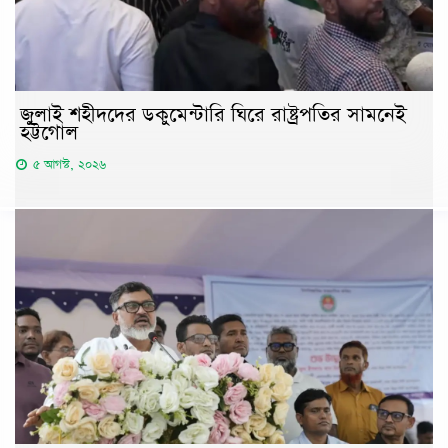
জুলাই শহীদদের ডকুমেন্টারি ঘিরে রাষ্ট্রপতির সামনেই
হট্টগোল
৫ আগস্ট, ২০২৬