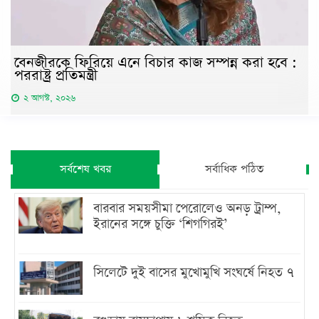
বেনজীরকে ফিরিয়ে এনে বিচার কাজ সম্পন্ন করা হবে :
পররাষ্ট্র প্রতিমন্ত্রী
২ আগস্ট, ২০২৬
সর্বশেষ খবর
সর্বাধিক পঠিত
বারবার সময়সীমা পেরোলেও অনড় ট্রাম্প,
ইরানের সঙ্গে চুক্তি ‘শিগগিরই’
সিলেটে দুই বাসের মুখোমুখি সংঘর্ষে নিহত ৭