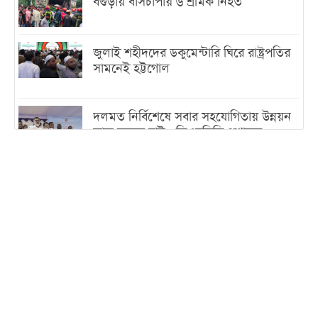
বগুড়ায় বাসচাপায় ৬ শ্রমিক নিহত
জুলাই শহীদদের ডকুমেন্টারি ঘিরে রাষ্ট্রপতির
সামনেই হট্টগোল
দলমত নির্বিশেষে সবার সহযোগিতায় উন্নয়ন
কাজ করতে চাই : ডিএনসিসি প্রশাসক
শেখ হাসিনা যেন ভারতের ভূখণ্ড ব্যবহার করে
রাজনৈতিক বক্তব্য দিতে না পারে
ট্রাম্পের সবশেষ ঘোষণার পর গাজায় একদিনে
সর্বোচ্চ নিহত
ইরানের সঙ্গে নতুন করে আলোচনায় বসছে