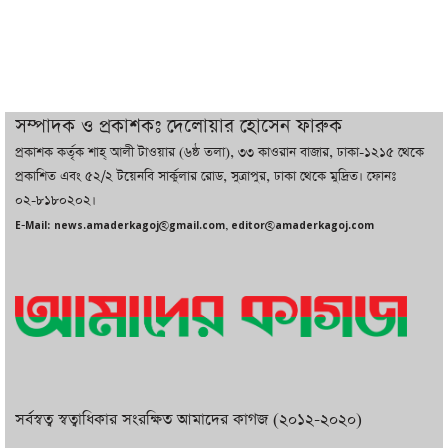
যুক্তরাষ্ট্র, জানালেন ট্রাম্প
চট্টগ্রামে ভয়াবহ গ্যাস সংকট : নিভেছে চুলা,
কমেছে উৎপাদন, বেড়েছে লোডশেডিং
সম্পাদক ও প্রকাশকঃ দেলোয়ার হোসেন ফারুক
প্রকাশক কর্তৃক শাহ্ আলী টাওয়ার (৬ষ্ঠ তলা), ৩৩ কাওরান বাজার, ঢাকা-১২১৫ থেকে
বাজারে কাঁচা মরিচে ‘আগুন’, ‘এত দাম তো
প্রকাশিত এবং ৫২/২ টয়েনবি সার্কুলার রোড, সুত্রাপুর, ঢাকা থেকে মুদ্রিত। ফোনঃ
আগে দেখিনি’
০২-৮১৮০২০২।
E-Mail: news.amaderkagoj@gmail.com, editor@amaderkagoj.com
সর্বস্বত্ব স্বত্বাধিকার সংরক্ষিত আমাদের কাগজ (২০১২-২০২০)