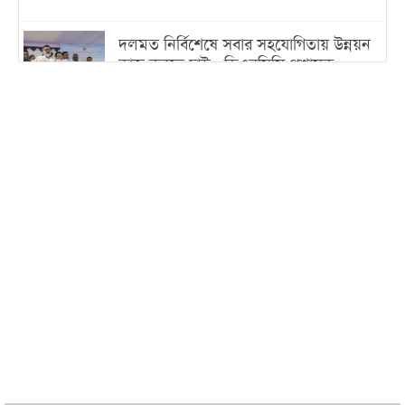
দলমত নির্বিশেষে সবার সহযোগিতায় উন্নয়ন
কাজ করতে চাই : ডিএনসিসি প্রশাসক
শেখ হাসিনা যেন ভারতের ভূখণ্ড ব্যবহার করে
রাজনৈতিক বক্তব্য দিতে না পারে
ট্রাম্পের সবশেষ ঘোষণার পর গাজায় একদিনে
সর্বোচ্চ নিহত
ইরানের সঙ্গে নতুন করে আলোচনায় বসছে
যুক্তরাষ্ট্র, জানালেন ট্রাম্প
চট্টগ্রামে ভয়াবহ গ্যাস সংকট : নিভেছে চুলা,
কমেছে উৎপাদন, বেড়েছে লোডশেডিং