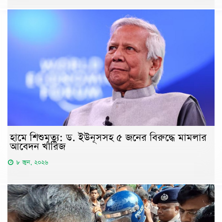
হামে শিশুমৃত্যু: ড. ইউনূসসহ ৫ জনের বিরুদ্ধে মামলার
আবেদন খারিজ
৮ জুন, ২০২৬