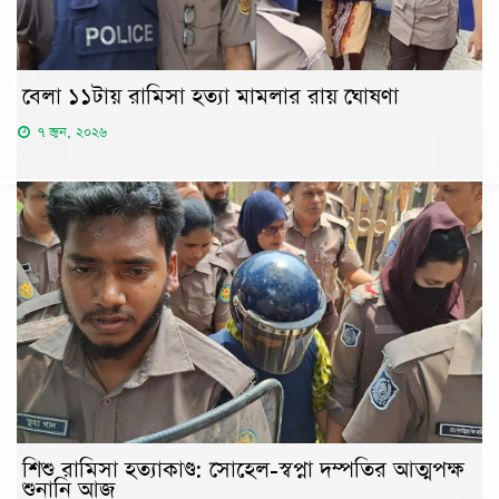
বেলা ১১টায় রামিসা হত্যা মামলার রায় ঘোষণা
৭ জুন, ২০২৬
শিশু রামিসা হত্যাকাণ্ড: সোহেল-স্বপ্না দম্পতির আত্মপক্ষ
শুনানি আজ