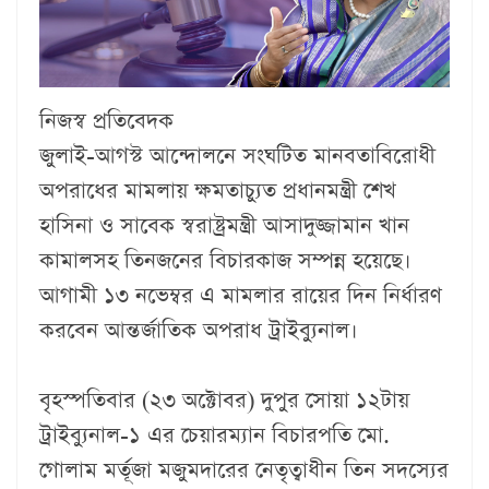
নিজস্ব প্রতিবেদক
জুলাই-আগস্ট আন্দোলনে সংঘটিত মানবতাবিরোধী
অপরাধের মামলায় ক্ষমতাচ্যুত প্রধানমন্ত্রী শেখ
হাসিনা ও সাবেক স্বরাষ্ট্রমন্ত্রী আসাদুজ্জামান খান
কামালসহ তিনজনের বিচারকাজ সম্পন্ন হয়েছে।
আগামী ১৩ নভেম্বর এ মামলার রায়ের দিন নির্ধারণ
করবেন আন্তর্জাতিক অপরাধ ট্রাইব্যুনাল।
বৃহস্পতিবার (২৩ অক্টোবর) দুপুর সোয়া ১২টায়
ট্রাইব্যুনাল-১ এর চেয়ারম্যান বিচারপতি মো.
গোলাম মর্তূজা মজুমদারের নেতৃত্বাধীন তিন সদস্যের