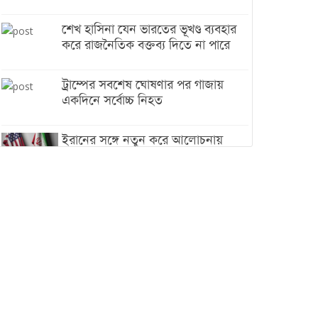
শেখ হাসিনা যেন ভারতের ভূখণ্ড ব্যবহার
করে রাজনৈতিক বক্তব্য দিতে না পারে
ট্রাম্পের সবশেষ ঘোষণার পর গাজায়
একদিনে সর্বোচ্চ নিহত
ইরানের সঙ্গে নতুন করে আলোচনায়
বসছে যুক্তরাষ্ট্র, জানালেন ট্রাম্প
চট্টগ্রামে ভয়াবহ গ্যাস সংকট : নিভেছে
চুলা, কমেছে উৎপাদন, বেড়েছে
লোডশেডিং
বাজারে কাঁচা মরিচে ‘আগুন’, ‘এত দাম
তো আগে দেখিনি’