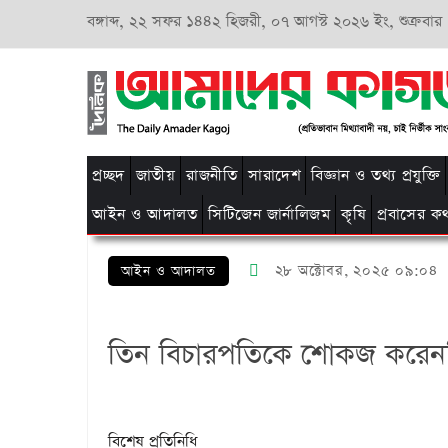
বঙ্গাব্দ,
২২ সফর ১৪৪২ হিজরী,
০৭ আগস্ট ২০২৬ ইং, শুক্রবার
প্রচ্ছদ
জাতীয়
রাজনীতি
সারাদেশ
বিজ্ঞান ও তথ্য প্রযুক্তি
আইন ও আদালত
সিটিজেন জার্নালিজম
কৃষি
প্রবাসের ক
২৮ অক্টোবর, ২০২৫ ০৯:০৪
আইন ও আদালত
তিন বিচারপতিকে শোকজ করেননি প
বিশেষ প্রতিনিধি