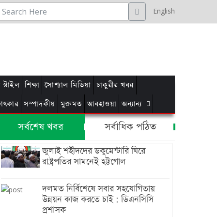
English
স্টাইল
শিক্ষা
সোশ্যাল মিডিয়া
চাকুরীর খবর
্ষাৎকার
সম্পাদকীয়
মুক্তমত
আবহাওয়া
অন্যান্য
সর্বশেষ খবর
সর্বাধিক পঠিত
জুলাই শহীদদের ডকুমেন্টারি ঘিরে
রাষ্ট্রপতির সামনেই হট্টগোল
দলমত নির্বিশেষে সবার সহযোগিতায়
উন্নয়ন কাজ করতে চাই : ডিএনসিসি
প্রশাসক