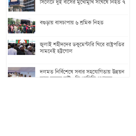
সিলেটে দুই বাসের মুখোমুখি সংঘর্ষে নিহত ৭
বগুড়ায় বাসচাপায় ৬ শ্রমিক নিহত
জুলাই শহীদদের ডকুমেন্টারি ঘিরে রাষ্ট্রপতির
সামনেই হট্টগোল
দলমত নির্বিশেষে সবার সহযোগিতায় উন্নয়ন
কাজ করতে চাই : ডিএনসিসি প্রশাসক
শেখ হাসিনা যেন ভারতের ভূখণ্ড ব্যবহার করে
রাজনৈতিক বক্তব্য দিতে না পারে
ট্রাম্পের সবশেষ ঘোষণার পর গাজায় একদিনে
সর্বোচ্চ নিহত