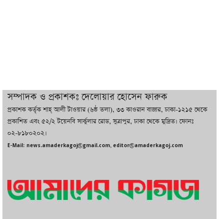
ইরানের সঙ্গে নতুন করে আলোচনায় বসছে
যুক্তরাষ্ট্র, জানালেন ট্রাম্প
চট্টগ্রামে ভয়াবহ গ্যাস সংকট : নিভেছে চুলা,
কমেছে উৎপাদন, বেড়েছে লোডশেডিং
সম্পাদক ও প্রকাশকঃ দেলোয়ার হোসেন ফারুক
প্রকাশক কর্তৃক শাহ্ আলী টাওয়ার (৬ষ্ঠ তলা), ৩৩ কাওরান বাজার, ঢাকা-১২১৫ থেকে
বাজারে কাঁচা মরিচে ‘আগুন’, ‘এত দাম তো
প্রকাশিত এবং ৫২/২ টয়েনবি সার্কুলার রোড, সুত্রাপুর, ঢাকা থেকে মুদ্রিত। ফোনঃ
আগে দেখিনি’
০২-৮১৮০২০২।
E-Mail: news.amaderkagoj@gmail.com, editor@amaderkagoj.com