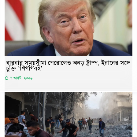
বারবার সময়সীমা পেরোলেও অনড় ট্রাম্প, ইরানের সঙ্গে
চুক্তি ‘শিগগিরই’
৭ আগস্ট, ২০২৬