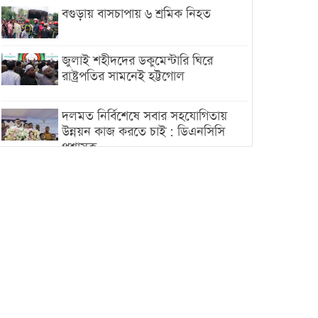
বগুড়ায় বাসচাপায় ৬ শ্রমিক নিহত
জুলাই শহীদদের ডকুমেন্টারি ঘিরে
রাষ্ট্রপতির সামনেই হট্টগোল
দলমত নির্বিশেষে সবার সহযোগিতায়
উন্নয়ন কাজ করতে চাই : ডিএনসিসি
প্রশাসক
শেখ হাসিনা যেন ভারতের ভূখণ্ড ব্যবহার
করে রাজনৈতিক বক্তব্য দিতে না পারে
ট্রাম্পের সবশেষ ঘোষণার পর গাজায়
একদিনে সর্বোচ্চ নিহত
ইরানের সঙ্গে নতুন করে আলোচনায়
বসছে যুক্তরাষ্ট্র, জানালেন ট্রাম্প