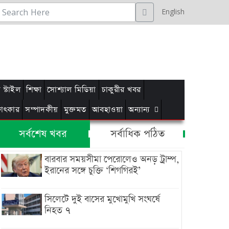
English
স্টাইল
শিক্ষা
সোশ্যাল মিডিয়া
চাকুরীর খবর
্ষাৎকার
সম্পাদকীয়
মুক্তমত
আবহাওয়া
অন্যান্য
সর্বশেষ খবর
সর্বাধিক পঠিত
বারবার সময়সীমা পেরোলেও অনড় ট্রাম্প,
ইরানের সঙ্গে চুক্তি ‘শিগগিরই’
সিলেটে দুই বাসের মুখোমুখি সংঘর্ষে
নিহত ৭