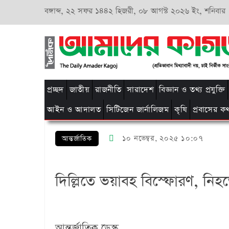
বঙ্গাব্দ,
২২ সফর ১৪৪২ হিজরী,
০৮ আগস্ট ২০২৬ ইং, শনিবার
প্রচ্ছদ
জাতীয়
রাজনীতি
সারাদেশ
বিজ্ঞান ও তথ্য প্রযুক্তি
আইন ও আদালত
সিটিজেন জার্নালিজম
কৃষি
প্রবাসের ক
১০ নভেম্বর, ২০২৫ ১০:০৭
আন্তর্জাতিক
দিল্লিতে ভয়াবহ বিস্ফোরণ, নিহ
আন্তর্জাতিক ডেস্ক