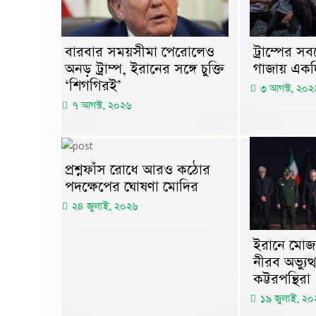
বারবার সময়সীমা পেরোলেও
ট্রাম্পের 
অনড় ট্রাম্প, ইরানের সঙ্গে চুক্তি
গাজায় একদি
‘শিগগিরই’
৩ আগস্ট, ২০২
৭ আগস্ট, ২০২৬
প্রশ্নফাঁস রোধে আরও কঠোর
পদক্ষেপের ঘোষণা মোদির
২৪ জুলাই, ২০২৬
ইরানে মোজত
নীরব অভ্যুত্
কট্টরপন্থিরা
১৯ জুলাই, ২০